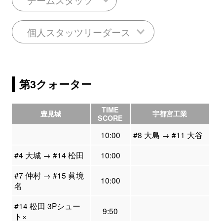
個人スタッツリーダース
第3クォーター
TIME
豊見城
宇都宮工業
SCORE
10:00
#8 大島 → #11 大谷
#4 大城 → #14 松田
10:00
#7 仲村 → #15 眞境
10:00
名
#14 松田 3Pシュー
9:50
ト×