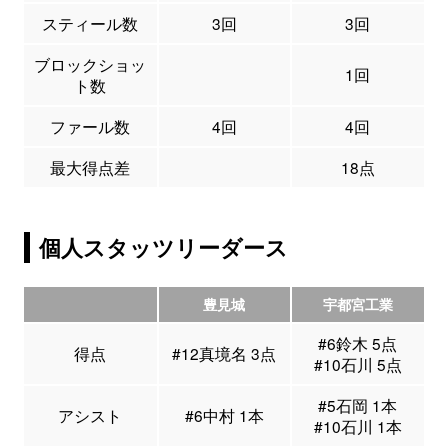
スティール数
3回
3回
ブロックショッ
1回
ト数
ファール数
4回
4回
最大得点差
18点
個人スタッツリーダース
豊見城
宇都宮工業
#6鈴木 5点
得点
#12真境名 3点
#10石川 5点
#5石岡 1本
アシスト
#6中村 1本
#10石川 1本