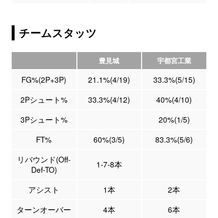
チームスタッツ
豊見城
宇都宮工業
FG%(2P+3P)
21.1%(4/19)
33.3%(5/15)
2Pシュート%
33.3%(4/12)
40%(4/10)
3Pシュート%
20%(1/5)
FT%
60%(3/5)
83.3%(5/6)
リバウンド(Off-
1-7-8本
Def-TO)
アシスト
1本
2本
ターンオーバー
4本
6本