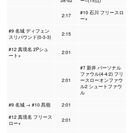
38-52
ー○(15点)
#10 石川 フリースロ
2:17
ー×
#9 名城 ディフェン
2:15
スリバウンド(0-3-3)
#12 真境名 2Pシュ
2:01
ート×
#7 新井 パーソナル
ファウル(4-4:2) フリ
2:01
ースローオンファウ
ル2 シュートファウ
ル
#9 名城 → #10 髙嶺
2:01
#12 真境名 フリース
2:01
ロー×