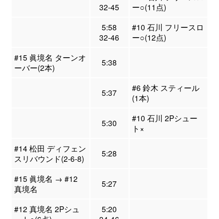
32-45
ー○(11点)
5:58
#10 石川 フリースロ
32-46
ー○(12点)
#15 眞境名 ターンオ
5:38
ーバー(2本)
#6 鈴木 スティール
5:37
(1本)
#10 石川 2Pシュー
5:30
ト×
#14 松田 ディフェン
5:28
スリバウンド(2-6-8)
#15 眞境名 → #12
5:27
真境名
#12 真境名 2Pシュ
5:20