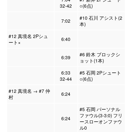
32-42
○(6点)
#10 石川 アシスト(2
7:02
本)
#12 真境名 2Pシュ
6:40
ート×
#6 鈴木 ブロックシ
6:39
ョット(1本)
6:33
#5 石岡 2Pシュート
32-44
○(6点)
#12 真境名 → #7 仲
6:24
村
#5 石岡 パーソナル
ファウル(3-3:0) フリ
6:24
ースローオンファウ
ル0