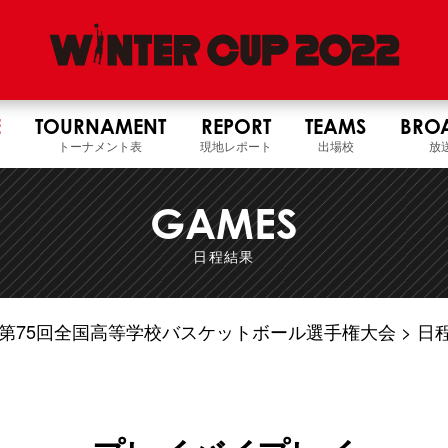
E
TOURNAMENT
REPORT
TEAMS
BRO
トーナメント表
現地レポート
出場校
放
GAMES
日程結果
4年度 第75回全国高等学校バスケットボール選手権大会
日