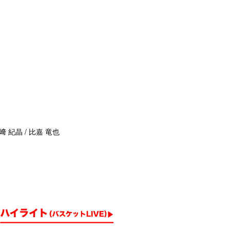
﨑 紀晶 / 比嘉 竜也