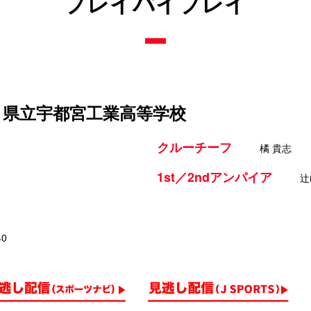
プレイバイプレイ
s 県立宇都宮工業高等学校
クルーチーフ
橘 貴志
1st／2ndアンパイア
辻
40