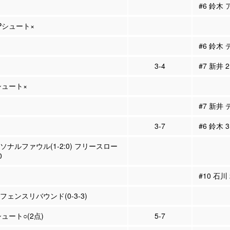
#6 鈴木 
2Pシュート×
#6 鈴木
3-4
#7 新井 
Pシュート×
#7 新井
3-7
#6 鈴木 
ーソナルファウル(1-2:0) フリースロー
0
#10 石川
ィフェンスリバウンド(0-3-3)
シュート○(2点)
5-7