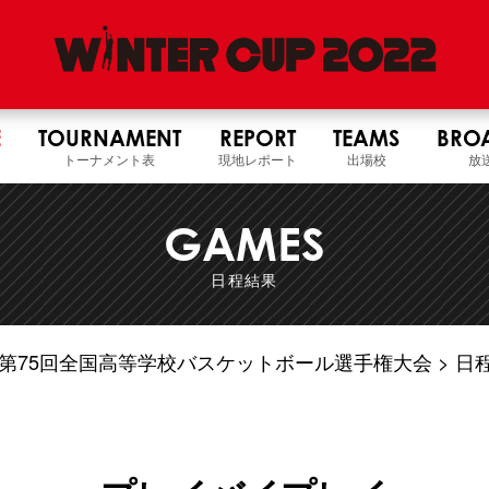
E
TOURNAMENT
REPORT
TEAMS
BRO
トーナメント表
現地レポート
出場校
放
GAMES
日程結果
4年度 第75回全国高等学校バスケットボール選手権大会
日