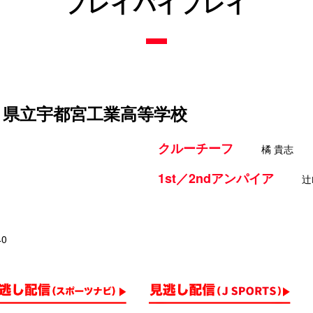
プレイバイプレイ
s 県立宇都宮工業高等学校
クルーチーフ
橘 貴志
1st／2ndアンパイア
辻
40