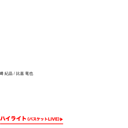
﨑 紀晶 / 比嘉 竜也