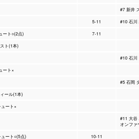
#7 新井
5-11
#10 石川
ュート○(2点)
7-11
シスト(1本)
#10 石
シュート×
#5 石岡
ティール(1本)
Pシュート×
#11 大
オンファ
シュート○(5点)
10-11