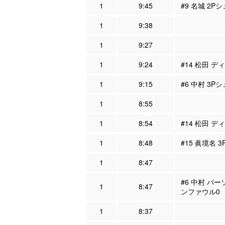
1
9:45
#9 名城 2P
1
9:38
1
9:27
1
9:24
#14 松田 デ
1
9:15
#6 中村 3Pシ
1
8:55
1
8:54
#14 松田 デ
1
8:48
#15 眞境名 
1
8:47
#6 中村 パー
1
8:47
ンファウル0
1
8:37