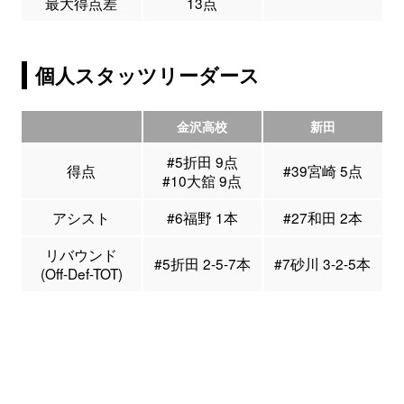
最大得点差
13点
個人スタッツリーダース
金沢高校
新田
#5折田 9点
得点
#39宮崎 5点
#10大舘 9点
アシスト
#6福野 1本
#27和田 2本
リバウンド
#5折田 2-5-7本
#7砂川 3-2-5本
(Off-Def-TOT)