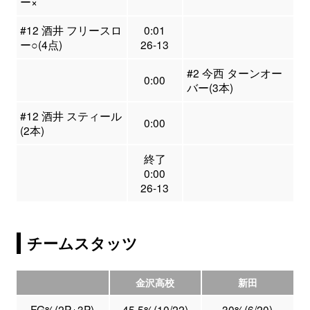
ー×
#12 酒井 フリースロ
0:01
ー○(4点)
26-13
#2 今西 ターンオー
0:00
バー(3本)
#12 酒井 スティール
0:00
(2本)
終了
0:00
26-13
チームスタッツ
金沢高校
新田
FG%(2P+3P)
45.5%(10/22)
30%(6/20)