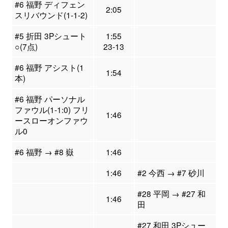
#6 福野 ディフェン
2:05
スリバウンド(1-1-2)
#5 折田 3Pシュート
1:55
○(7点)
23-13
#6 福野 アシスト(1
1:54
本)
#6 福野 パーソナル
ファウル(1-1:0) フリ
1:46
ースローオンファウ
ル0
#6 福野 → #8 嶽
1:46
1:46
#2 今西 → #7 砂川
#28 平岡 → #27 和
1:46
田
#27 和田 3Pシュー