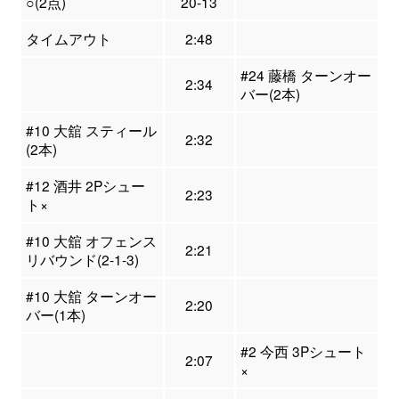
○(2点)
20-13
タイムアウト
2:48
#24 藤橋 ターンオー
2:34
バー(2本)
#10 大舘 スティール
2:32
(2本)
#12 酒井 2Pシュー
2:23
ト×
#10 大舘 オフェンス
2:21
リバウンド(2-1-3)
#10 大舘 ターンオー
2:20
バー(1本)
#2 今西 3Pシュート
2:07
×