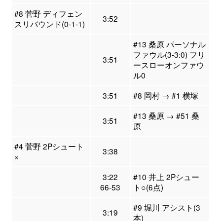
#8 菅野 ディフェン
3:52
スリバウンド(0-1-1)
#13 桑原 パーソナル
ファウル(3-3:0) フリ
3:51
ースローオンファウ
ル0
3:51
#8 岡村 → #1 横塚
#13 桑原 → #51 桑
3:51
原
#4 菅野 2Pシュート
3:38
×
3:22
#10 井上 2Pシュー
66-53
ト○(6点)
#9 堀川 アシスト(3
3:19
本)