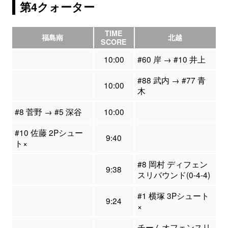
第4クォーター
TIME
福島南
北越
SCORE
10:00
#60 岸 → #10 井上
#88 武内 → #77 青
10:00
木
#8 菅野 → #5 深谷
10:00
#10 佐藤 2Pシュー
9:40
ト×
#8 岡村 ディフェン
9:38
スリバウンド(0-4-4)
#1 横塚 3Pシュート
9:24
×
チームオフェンスリ