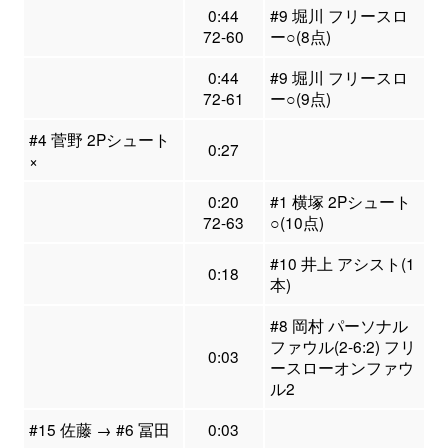
0:44
#9 堀川 フリースロ
72-60
ー○(8点)
0:44
#9 堀川 フリースロ
72-61
ー○(9点)
#4 菅野 2Pシュート
0:27
×
0:20
#1 横塚 2Pシュート
72-63
○(10点)
#10 井上 アシスト(1
0:18
本)
#8 岡村 パーソナル
ファウル(2-6:2) フリ
0:03
ースローオンファウ
ル2
#15 佐藤 → #6 冨田
0:03