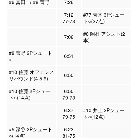
#6 冨田 → #8 菅野
7:26
7:12
#77 青木 3Pシュー
77-73
ト○(27点)
#8 岡村 アシスト(2
7:08
本)
#8 菅野 2Pシュート
6:51
×
#10 佐藤 オフェンス
6:50
リバウンド(4-5-9)
#10 佐藤 2Pシュー
6:50
ト○(14点)
79-73
6:37
#10 井上 2Pシュー
79-75
ト○(12点)
#5 深谷 2Pシュート
6:23
○(14点)
81-75