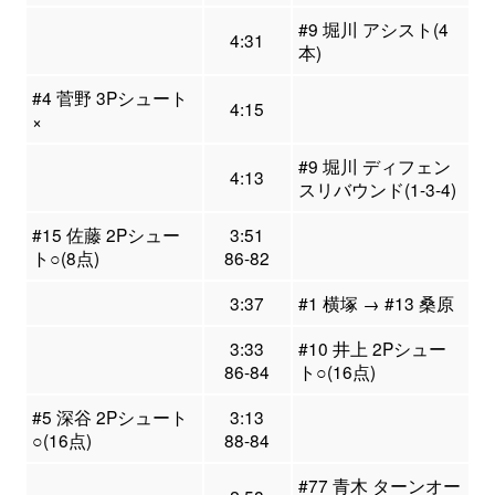
#9 堀川 アシスト(4
4:31
本)
#4 菅野 3Pシュート
4:15
×
#9 堀川 ディフェン
4:13
スリバウンド(1-3-4)
#15 佐藤 2Pシュー
3:51
ト○(8点)
86-82
3:37
#1 横塚 → #13 桑原
3:33
#10 井上 2Pシュー
86-84
ト○(16点)
#5 深谷 2Pシュート
3:13
○(16点)
88-84
#77 青木 ターンオー