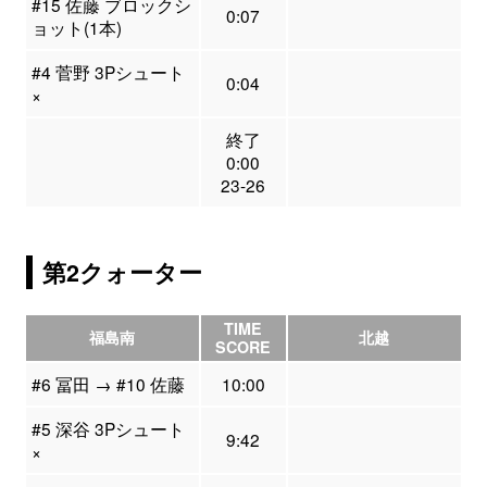
#15 佐藤 ブロックシ
0:07
ョット(1本)
#4 菅野 3Pシュート
0:04
×
終了
0:00
23-26
第2クォーター
TIME
福島南
北越
SCORE
#6 冨田 → #10 佐藤
10:00
#5 深谷 3Pシュート
9:42
×