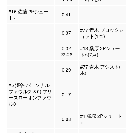
#15 佐藤 2Pシュー
0:41
ト×
#77 青木 ブロックシ
0:37
ョット(1本)
0:32
#13 桑原 2Pシュー
23-26
ト○(7点)
#77 青木 アシスト(1
0:29
本)
#5 深谷 パーソナル
ファウル(2-8:0) フリ
0:17
ースローオンファウ
ル0
#1 横塚 2Pシュート
0:08
×