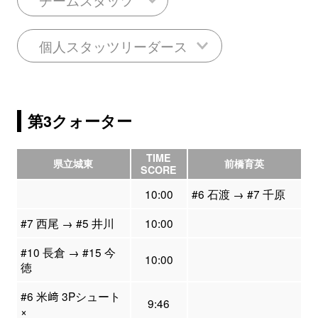
個人スタッツリーダース
第3クォーター
TIME
県立城東
前橋育英
SCORE
10:00
#6 石渡 → #7 千原
#7 西尾 → #5 井川
10:00
#10 長倉 → #15 今
10:00
徳
#6 米﨑 3Pシュート
9:46
×