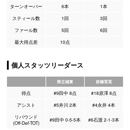
ターンオーバー
6本
1本
スティール数
1回
3回
ファール数
5回
6回
最大得点差
10点
個人スタッツリーダース
県立城東
前橋育英
得点
#9田中 8点
#18原澤 8点
アシスト
#5井川 2本
#4永井 4本
リバウンド
#9田中 0-5-5本
#6石渡 2-1-3本
(Off-Def-TOT)