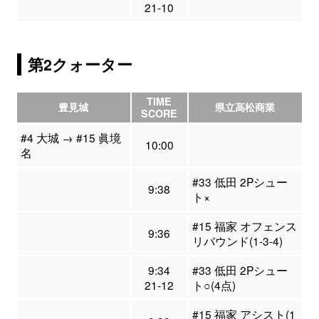
21-10
第2クォーター
TIME
豊見城
県立高松商業
SCORE
#4 大城 → #15 眞境
10:00
名
#33 低田 2Pシュー
9:38
ト×
#15 福家 オフェンス
9:36
リバウンド(1-3-4)
9:34
#33 低田 2Pシュー
21-12
ト○(4点)
#15 福家 アシスト(1