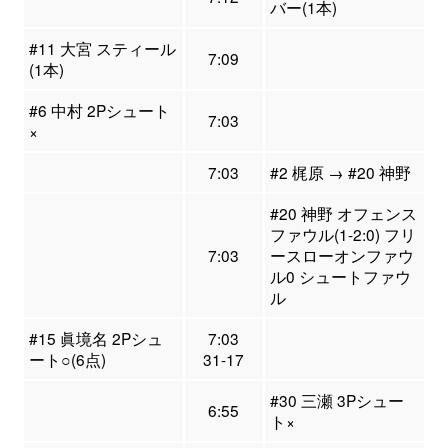
バー(1本)
#11 大宮 スティール
7:09
(1本)
#6 中村 2Pシュート
7:03
×
7:03
#2 梶原 → #20 神野
#20 神野 オフェンス
ファウル(1-2:0) フリ
7:03
ースローオンファウ
ル0 シュートファウ
ル
#15 眞境名 2Pシュ
7:03
ート○(6点)
31-17
#30 三瀬 3Pシュー
6:55
ト×