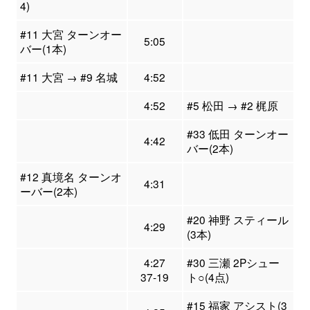
4)
#11 大宮 ターンオー
5:05
バー(1本)
#11 大宮 → #9 名城
4:52
4:52
#5 松田 → #2 梶原
#33 低田 ターンオー
4:42
バー(2本)
#12 真境名 ターンオ
4:31
ーバー(2本)
#20 神野 スティール
4:29
(3本)
4:27
#30 三瀬 2Pシュー
37-19
ト○(4点)
#15 福家 アシスト(3