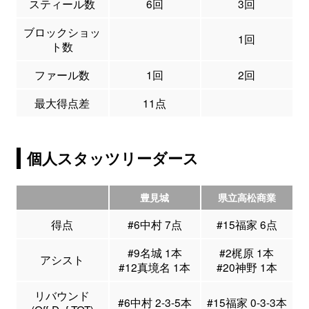
スティール数
6回
3回
ブロックショッ
1回
ト数
ファール数
1回
2回
最大得点差
11点
個人スタッツリーダース
豊見城
県立高松商業
得点
#6中村 7点
#15福家 6点
#9名城 1本
#2梶原 1本
アシスト
#12真境名 1本
#20神野 1本
リバウンド
#6中村 2-3-5本
#15福家 0-3-3本