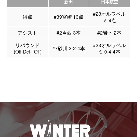
新田
日本航空
#23オルワペル
得点
#39宮崎 13点
ミ 9点
アシスト
#2今西 3本
#2岩下 2本
リバウンド
#23オルワペル
#7砂川 2-2-4本
(Off-Def-TOT)
ミ 0-4-4本