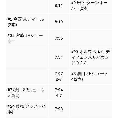
#2 岩下 ターンオー
8:11
バー(2本)
#2 今西 スティール
8:10
(2本)
#39 宮崎 2Pシュー
7:55
ト×
#23 オルワペルミ デ
7:54
ィフェンスリバウン
ド(0-2-2)
7:47
#3 溝口 2Pシュート
2-7
○(2点)
#7 砂川 2Pシュート
7:24
○(2点)
4-7
#24 藤橋 アシスト(1
7:23
本)