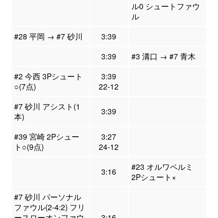
ル0 シュートファウ
ル
#28 平岡 → #7 砂川
3:39
3:39
#3 溝口 → #7 青木
#2 今西 3Pシュート
3:39
○(7点)
22-12
#7 砂川 アシスト(1
3:39
本)
#39 宮崎 2Pシュー
3:27
ト○(9点)
24-12
#23 オルワペルミ
3:16
2Pシュート×
#7 砂川 パーソナル
ファウル(2-4:2) フリ
ースローオンファウ
3:16