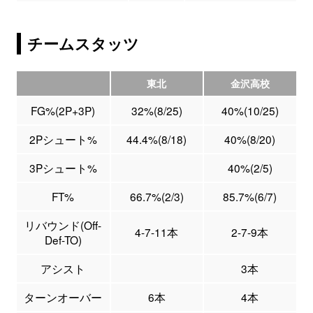
チームスタッツ
東北
金沢高校
FG%(2P+3P)
32%(8/25)
40%(10/25)
2Pシュート%
44.4%(8/18)
40%(8/20)
3Pシュート%
40%(2/5)
FT%
66.7%(2/3)
85.7%(6/7)
リバウンド(Off-
4-7-11本
2-7-9本
Def-TO)
アシスト
3本
ターンオーバー
6本
4本