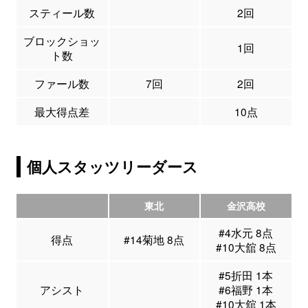
スティール数
2回
ブロックショッ
1回
ト数
ファール数
7回
2回
最大得点差
10点
個人スタッツリーダース
東北
金沢高校
#4水元 8点
得点
#14菊地 8点
#10大舘 8点
#5折田 1本
アシスト
#6福野 1本
#10大舘 1本