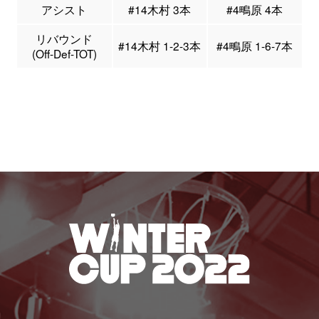
アシスト
#14木村 3本
#4鴫原 4本
リバウンド
#14木村 1-2-3本
#4鴫原 1-6-7本
(Off-Def-TOT)