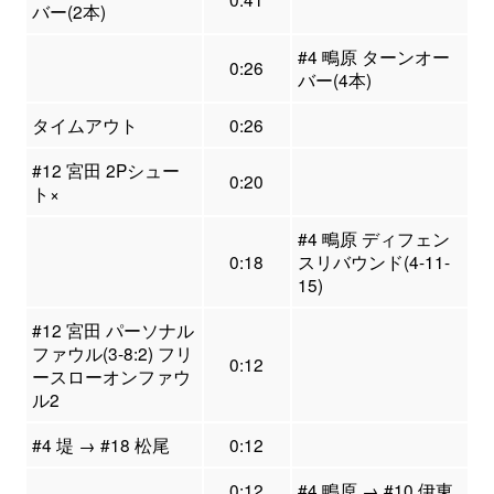
バー(2本)
#4 鴫原 ターンオー
0:26
バー(4本)
タイムアウト
0:26
#12 宮田 2Pシュー
0:20
ト×
#4 鴫原 ディフェン
0:18
スリバウンド(4-11-
15)
#12 宮田 パーソナル
ファウル(3-8:2) フリ
0:12
ースローオンファウ
ル2
#4 堤 → #18 松尾
0:12
0:12
#4 鴫原 → #10 伊東