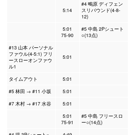
#4 鴫原 ディフェン
5:14
スリバウンド(4-8-
12)
5:01
#5 中島 2Pシュート
75-90
○(13点)
#13 山本 パーソナル
ファウル(4-5:1) フリ
5:01
ースローオンファウ
ル1
タイムアウト
5:01
#5 林田 → #11 小坂
5:01
#7 木村 → #17 水谷
5:01
5:01
#5 中島 フリースロ
75-91
ー○(14点)
#4 堤 3Pシュート×
4:49