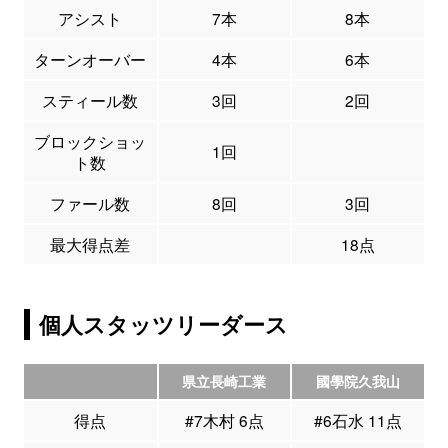
アシスト
7本
8本
ターンオーバー
4本
6本
スティール数
3回
2回
ブロックショッ
1回
ト数
ファール数
8回
3回
最大得点差
18点
個人スタッツリーダース
県立長崎工業
國學院久我山
得点
#7木村 6点
#6石水 11点