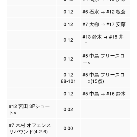
0:12
#6 石水 → #12 板倉
0:12
#7 大柳 → #17 安藤
#13 鈴木 → #18 井
0:12
上
#5 中島 フリースロ
0:12
ー×
0:12
#5 中島 フリースロ
88-101
ー○(15点)
0:12
#5 中島 → #16 鈴木
#12 宮田 3Pシュー
0:02
ト×
#7 木村 オフェンス
0:00
リバウンド(4-2-6)