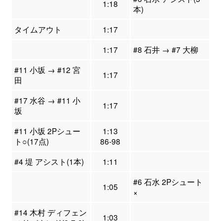
1:18
本)
タイムアウト
1:17
1:17
#8 石井 → #7 大柳
#11 小坂 → #12 宮
1:17
田
#17 水谷 → #11 小
1:17
坂
#11 小坂 2Pシュー
1:13
ト○(17点)
86-98
#4 堤 アシスト(1本)
1:11
#6 石水 2Pシュート
1:05
×
#14 木村 ディフェン
1:03