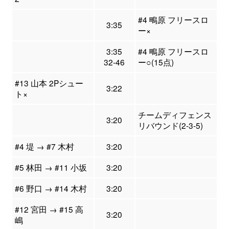
#4 鴫原 フリースロ
3:35
ー×
3:35
#4 鴫原 フリースロ
32-46
ー○(15点)
#13 山本 2Pシュー
3:22
ト×
チームディフェンス
3:20
リバウンド(2-3-5)
#4 堤 → #7 木村
3:20
#5 林田 → #11 小坂
3:20
#6 野口 → #14 木村
3:20
#12 宮田 → #15 高
3:20
嶋