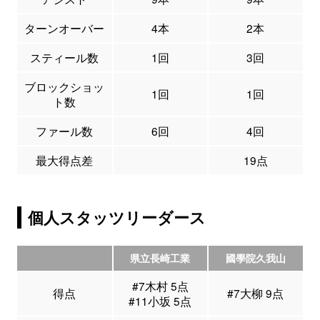
ターンオーバー
4本
2本
スティール数
1回
3回
ブロックショッ
1回
1回
ト数
ファール数
6回
4回
最大得点差
19点
個人スタッツリーダース
県立長崎工業
國學院久我山
#7木村 5点
得点
#7大柳 9点
#11小坂 5点