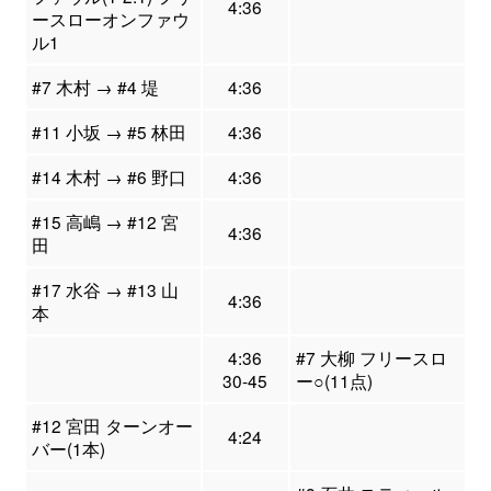
4:36
ースローオンファウ
ル1
#7 木村 → #4 堤
4:36
#11 小坂 → #5 林田
4:36
#14 木村 → #6 野口
4:36
#15 高嶋 → #12 宮
4:36
田
#17 水谷 → #13 山
4:36
本
4:36
#7 大柳 フリースロ
30-45
ー○(11点)
#12 宮田 ターンオー
4:24
バー(1本)