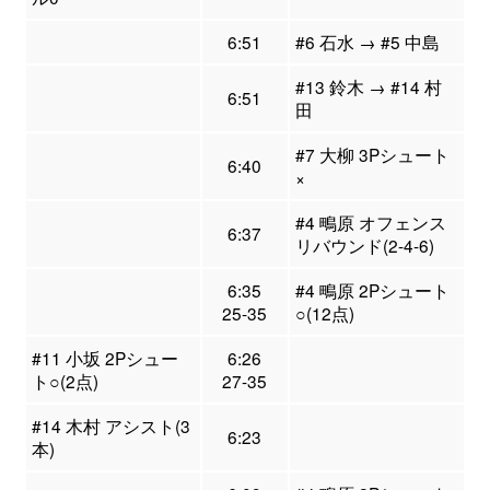
6:51
#6 石水 → #5 中島
#13 鈴木 → #14 村
6:51
田
#7 大柳 3Pシュート
6:40
×
#4 鴫原 オフェンス
6:37
リバウンド(2-4-6)
6:35
#4 鴫原 2Pシュート
25-35
○(12点)
#11 小坂 2Pシュー
6:26
ト○(2点)
27-35
#14 木村 アシスト(3
6:23
本)