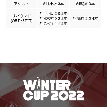
アシスト
#11小坂 3本
#4鴫原 3本
#11小坂 2-0-2本
リバウンド
#14木村 0-2-2本
#4鴫原 2-2-4本
(Off-Def-TOT)
#17水谷 1-1-2本