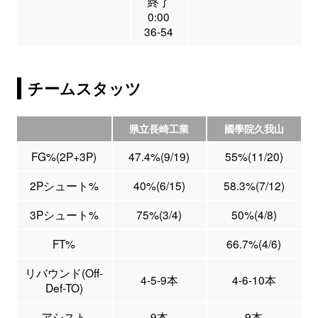
終了
0:00
36-54
チームスタッツ
県立長崎工業
國學院久我山
FG%(2P+3P)
47.4%(9/19)
55%(11/20)
2Pシュート%
40%(6/15)
58.3%(7/12)
3Pシュート%
75%(3/4)
50%(4/8)
FT%
66.7%(4/6)
リバウンド(Off-
4-5-9本
4-6-10本
Def-TO)
アシスト
9本
9本