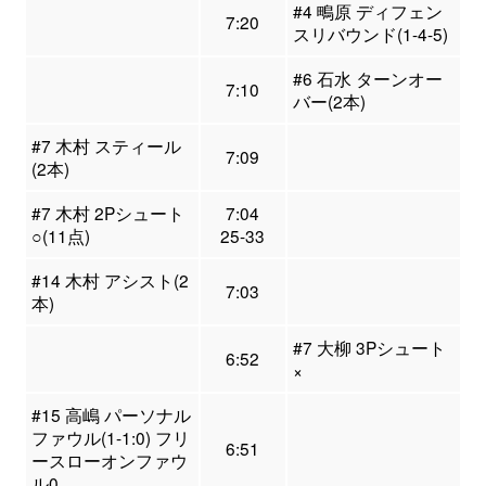
#4 鴫原 ディフェン
7:20
スリバウンド(1-4-5)
#6 石水 ターンオー
7:10
バー(2本)
#7 木村 スティール
7:09
(2本)
#7 木村 2Pシュート
7:04
○(11点)
25-33
#14 木村 アシスト(2
7:03
本)
#7 大柳 3Pシュート
6:52
×
#15 高嶋 パーソナル
ファウル(1-1:0) フリ
6:51
ースローオンファウ
ル0