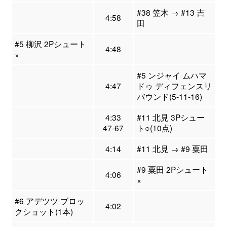
#38 笠木 → #13 吉
4:58
田
#5 柳沢 2Pシュート
4:48
×
#5 ンジャイ ムハマ
4:47
ドゥ ディフェンスリ
バウンド(5-11-16)
4:33
#11 北見 3Pシュー
47-67
ト○(10点)
4:14
#11 北見 → #9 粟田
#9 粟田 2Pシュート
4:06
×
#6 アデツツ ブロッ
4:02
クショット(1本)