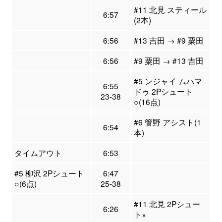
#11 北見 スティール
6:57
(2本)
6:56
#13 吉田 → #9 粟田
6:56
#9 粟田 → #13 吉田
#5 ンジャイ ムハマ
6:55
ドゥ 2Pシュート
23-38
○(16点)
#6 管野 アシスト(1
6:54
本)
タイムアウト
6:53
#5 柳沢 2Pシュート
6:47
○(6点)
25-38
#11 北見 2Pシュー
6:26
ト×