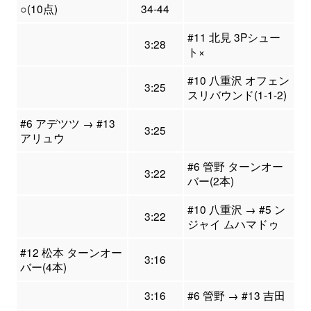
○(10点)
34-44
#11 北見 3Pシュー
3:28
ト×
#10 八重沢 オフェン
3:25
スリバウンド(1-1-2)
#6 アデツツ → #13
3:25
アリュウ
#6 管野 ターンオー
3:22
バー(2本)
#10 八重沢 → #5 ン
3:22
ジャイ ムハマドゥ
#12 松本 ターンオー
3:16
バー(4本)
3:16
#6 管野 → #13 吉田