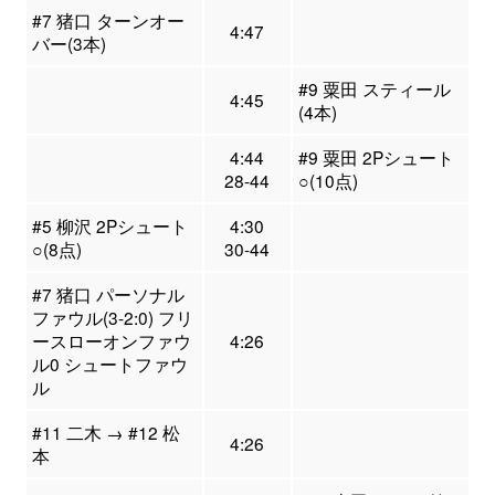
#7 猪口 ターンオー
4:47
バー(3本)
#9 粟田 スティール
4:45
(4本)
4:44
#9 粟田 2Pシュート
28-44
○(10点)
#5 柳沢 2Pシュート
4:30
○(8点)
30-44
#7 猪口 パーソナル
ファウル(3-2:0) フリ
ースローオンファウ
4:26
ル0 シュートファウ
ル
#11 二木 → #12 松
4:26
本