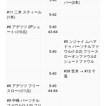
バー(2本)
#11 二木 スティール
5:42
(1本)
#6 アデツツ 2Pシュ
5:40
ート○(10点)
43-64
#5 ンジャイ ムハマ
ドゥ パーソナルファ
5:40
ウル(1-2:2) フリース
ローオンファウル2
シュートファウル
#38 笠木 → #12 十
5:40
返
#6 アデツツ フリー
5:40
スロー○(11点)
44-64
#9 中峰 パーソナル
ファウル(1-1:0) フリ