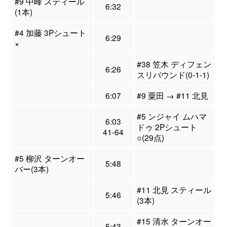
#9 中峰 スティール
6:32
(1本)
#4 加藤 3Pシュート
6:29
×
#38 笠木 ディフェン
6:26
スリバウンド(0-1-1)
6:07
#9 粟田 → #11 北見
#5 ンジャイ ムハマ
6:03
ドゥ 2Pシュート
41-64
○(29点)
#5 柳沢 ターンオー
5:48
バー(3本)
#11 北見 スティール
5:46
(3本)
#15 清水 ターンオー
5:43