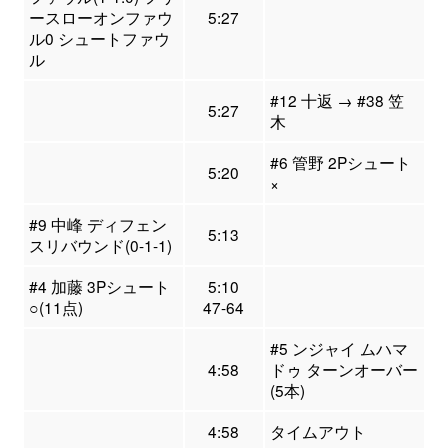
ースローオンファウ
5:27
ル0 シュートファウ
ル
#12 十返 → #38 笠
5:27
木
#6 管野 2Pシュート
5:20
×
#9 中峰 ディフェン
5:13
スリバウンド(0-1-1)
#4 加藤 3Pシュート
5:10
○(11点)
47-64
#5 ンジャイ ムハマ
4:58
ドゥ ターンオーバー
(5本)
4:58
タイムアウト