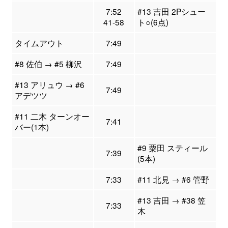
7:52
#13 吉田 2Pシュー
41-58
ト○(6点)
タイムアウト
7:49
#8 佐伯 → #5 柳沢
7:49
#13 アリュウ → #6
7:49
アデツツ
#11 二木 ターンオー
7:41
バー(1本)
#9 粟田 スティール
7:39
(5本)
7:33
#11 北見 → #6 管野
#13 吉田 → #38 笠
7:33
木