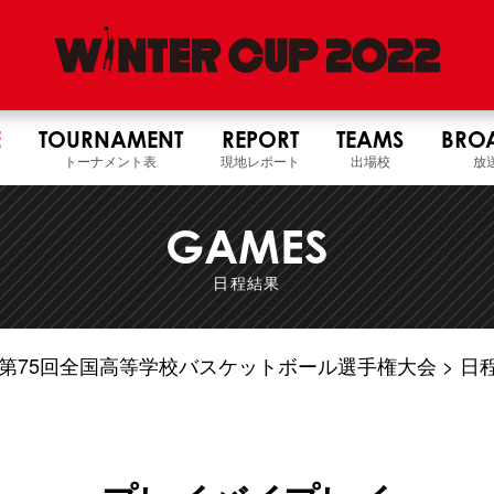
E
TOURNAMENT
REPORT
TEAMS
BRO
トーナメント表
現地レポート
出場校
放
GAMES
日程結果
4年度 第75回全国高等学校バスケットボール選手権大会
日