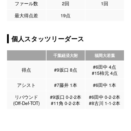
ファール数
2回
1回
最大得点差
19点
個人スタッツリーダース
千葉経済大附
福岡大若葉
#6田中 4点
得点
#9坂口 8点
#15柿元 4点
アシスト
#7藤井 1本
#6田中 1本
リバウンド
#9坂口 0-2-2本
#6田中 0-2-2本
(Off-Def-TOT)
#11角 0-2-2本
#8古川 1-1-2本