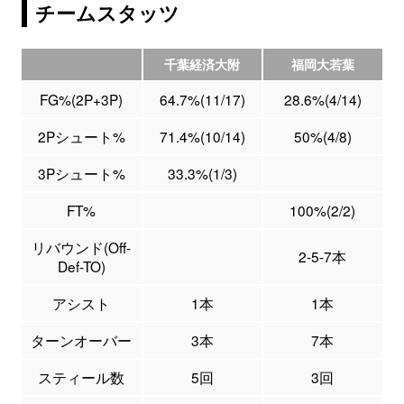
チームスタッツ
千葉経済大附
福岡大若葉
FG%(2P+3P)
64.7%(11/17)
28.6%(4/14)
2Pシュート%
71.4%(10/14)
50%(4/8)
3Pシュート%
33.3%(1/3)
FT%
100%(2/2)
リバウンド(Off-
2-5-7本
Def-TO)
アシスト
1本
1本
ターンオーバー
3本
7本
スティール数
5回
3回