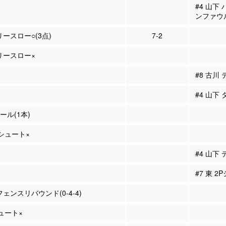
#4 山下
ンファウ
リースロー○(3点)
7-2
フリースロー×
#8 古川
#4 山下
ィール(1本)
Pシュート×
#4 山下
#7 東 2
フェンスリバウンド(0-4-4)
シュート×