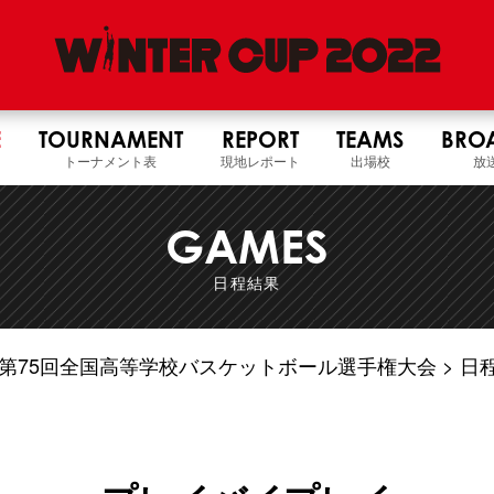
E
TOURNAMENT
REPORT
TEAMS
BRO
トーナメント表
現地レポート
出場校
放
GAMES
日程結果
4年度 第75回全国高等学校バスケットボール選手権大会
日