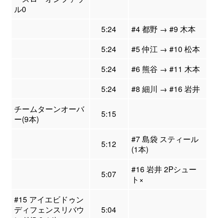
ル0
5:24
#4 都野 → #9 木本
5:24
#5 仲江 → #10 松本
5:24
#6 熊谷 → #11 木本
5:24
#8 細川 → #16 岩井
チームターンオーバ
5:15
ー(9本)
#7 島袋 スティール
5:12
(1本)
#16 岩井 2Pシュー
5:07
ト×
#15 アイエビドゥン
ディフェンスリバウ
5:04