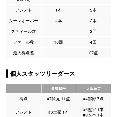
アシスト
1本
2本
ターンオーバー
4本
2本
スティール数
3回
ファール数
10回
4回
最大得点差
27点
個人スタッツリーダース
倉敷翠松
大阪薫英
得点
#7伏見 11点
#4都野 7点
#6熊谷 1本
アシスト
#6土家 1本
#9木本 1本