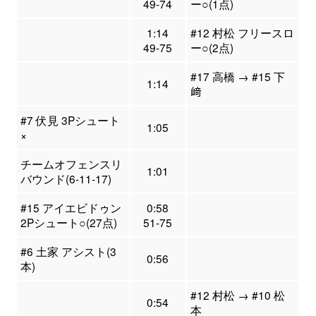
49-74
ー○(1点)
1:14
#12 村松 フリースロ
49-75
ー○(2点)
#17 高橋 → #15 下
1:14
﨑
#7 伏見 3Pシュート
1:05
×
チームオフェンスリ
1:01
バウンド(6-11-17)
#15 アイエビドゥン
0:58
2Pシュート○(27点)
51-75
#6 土家 アシスト(3
0:56
本)
#12 村松 → #10 松
0:54
本