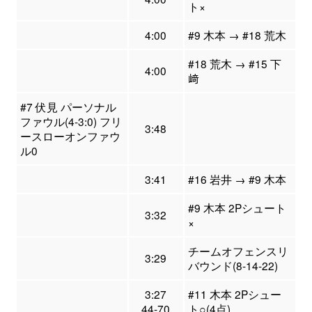
ト×
4:00
#9 木本 → #18 荒木
#18 荒木 → #15 下
4:00
﨑
#7 伏見 パーソナル
ファウル(4-3:0) フリ
3:48
ースローオンファウ
ル0
3:41
#16 岩井 → #9 木本
#9 木本 2Pシュート
3:32
×
チームオフェンスリ
3:29
バウンド(8-14-22)
3:27
#11 木本 2Pシュー
44-70
ト○(4点)