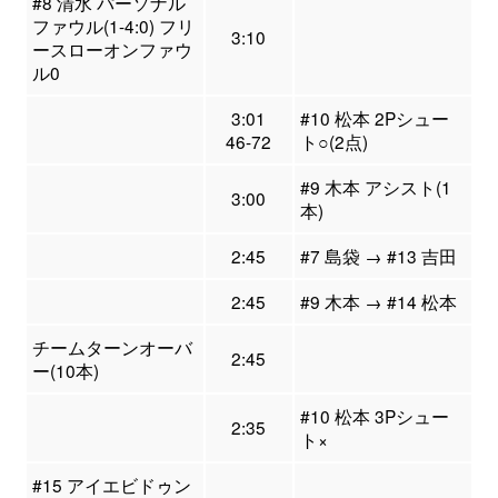
#8 清水 パーソナル
ファウル(1-4:0) フリ
3:10
ースローオンファウ
ル0
3:01
#10 松本 2Pシュー
46-72
ト○(2点)
#9 木本 アシスト(1
3:00
本)
2:45
#7 島袋 → #13 吉田
2:45
#9 木本 → #14 松本
チームターンオーバ
2:45
ー(10本)
#10 松本 3Pシュー
2:35
ト×
#15 アイエビドゥン