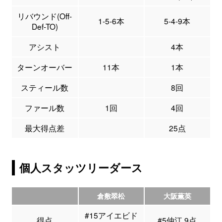
リバウンド(Off-
1-5-6本
5-4-9本
Def-TO)
アシスト
4本
ターンオーバー
11本
1本
スティール数
8回
ファール数
1回
4回
最大得点差
25点
個人スタッツリーダース
倉敷翠松
大阪薫英
#15アイエビド
得点
#5仲江 9点