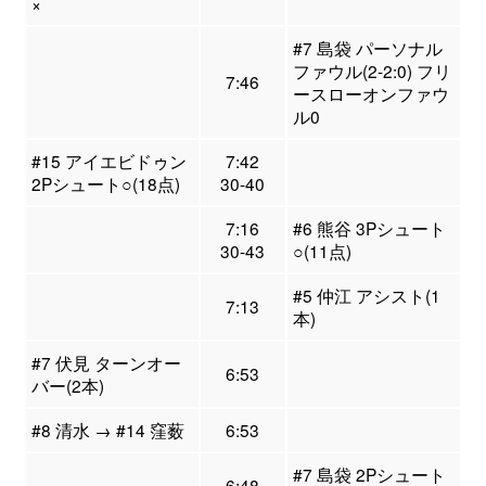
×
#7 島袋 パーソナル
ファウル(2-2:0) フリ
7:46
ースローオンファウ
ル0
#15 アイエビドゥン
7:42
2Pシュート○(18点)
30-40
7:16
#6 熊谷 3Pシュート
30-43
○(11点)
#5 仲江 アシスト(1
7:13
本)
#7 伏見 ターンオー
6:53
バー(2本)
#8 清水 → #14 窪薮
6:53
#7 島袋 2Pシュート
6:48