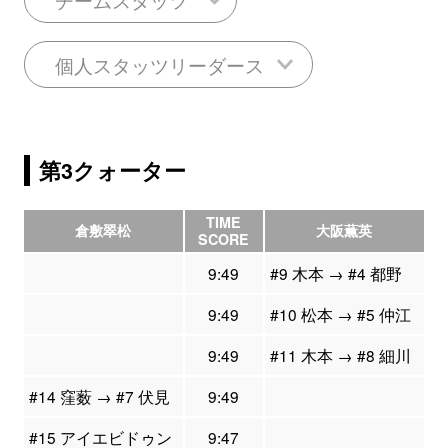
個人スタッツリーダース
第3クォーター
TIME
倉敷翠松
大阪薫英
SCORE
9:49
#9 木本 → #4 都野
9:49
#10 松本 → #5 仲江
9:49
#11 木本 → #8 細川
#14 窪薮 → #7 伏見
9:49
#15 アイエビドゥン
9:47