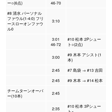
ー○(6点)
46-70
#8 清水 パーソナル
ファウル(1-4:0) フリ
3:10
ースローオンファウ
ル0
3:01
#10 松本 2Pシュー
46-72
ト○(2点)
#9 木本 アシスト(1
3:00
本)
2:45
#7 島袋 → #13 吉田
2:45
#9 木本 → #14 松本
チームターンオーバ
2:45
ー(10本)
#10 松本 3Pシュー
2:35
ト×