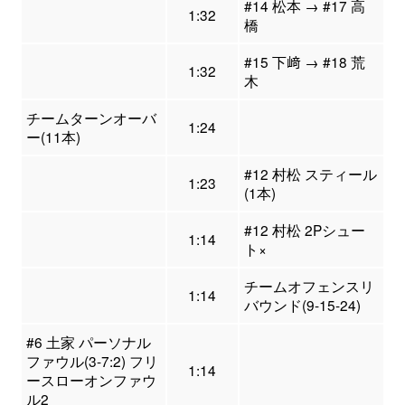
#14 松本 → #17 高
1:32
橋
#15 下﨑 → #18 荒
1:32
木
チームターンオーバ
1:24
ー(11本)
#12 村松 スティール
1:23
(1本)
#12 村松 2Pシュー
1:14
ト×
チームオフェンスリ
1:14
バウンド(9-15-24)
#6 土家 パーソナル
ファウル(3-7:2) フリ
1:14
ースローオンファウ
ル2