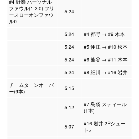
#4 野瀬 パーソナル
ファウル(1-2:0) フリ
5:24
ースローオンファウ
ル0
5:24
#4 都野 → #9 木本
5:24
#5 仲江 → #10 松本
5:24
#6 熊谷 → #11 木本
5:24
#8 細川 → #16 岩井
チームターンオーバ
5:15
ー(9本)
#7 島袋 スティール
5:12
(1本)
#16 岩井 2Pシュー
5:07
ト×