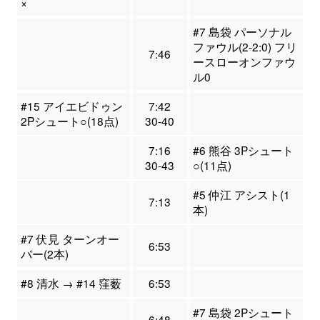
×
#7 島袋 パーソナル
ファウル(2-2:0) フリ
7:46
ースローオンファウ
ル0
#15 アイエビドゥン
7:42
2Pシュート○(18点)
30-40
7:16
#6 熊谷 3Pシュート
30-43
○(11点)
#5 仲江 アシスト(1
7:13
本)
#7 伏見 ターンオー
6:53
バー(2本)
#8 清水 → #14 窪薮
6:53
#7 島袋 2Pシュート
6:48