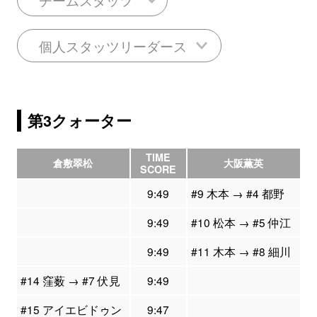
個人スタッツリーダース
第3クォーター
TIME
倉敷翠松
大阪薫英
SCORE
9:49
#9 木本 → #4 都野
9:49
#10 松本 → #5 仲江
9:49
#11 木本 → #8 細川
#14 窪薮 → #7 伏見
9:49
#15 アイエビドゥン
9:47