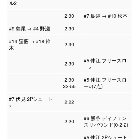
ル2
2:30
#7 島袋 → #10 松本
#9 島尾 → #4 野瀬
2:30
#14 窪薮 → #18 鈴
2:30
木
#5 仲江 フリースロ
2:30
ー×
2:30
#5 仲江 フリースロ
32-55
ー○(7点)
#7 伏見 2Pシュート
2:22
×
#6 熊谷 ディフェン
2:20
スリバウンド(0-2-2)
#5 仲江 2Pシュート