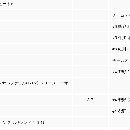
シュート×
チームディ
#6 熊谷
#5 仲江
#8 細川
チームオフ
#4 都野
ソナルファウル(1-1:2) フリースローオ
8-7
#4 都野
#4 都野
ンスリバウンド(1-3-4)