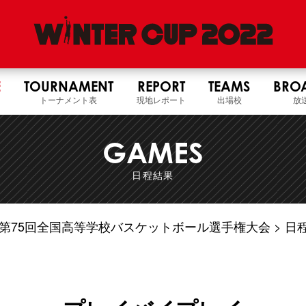
E
TOURNAMENT
REPORT
TEAMS
BRO
トーナメント表
現地レポート
出場校
放
GAMES
日程結果
4年度 第75回全国高等学校バスケットボール選手権大会
日