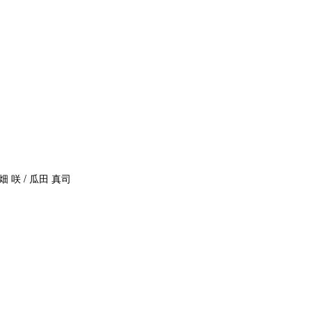
畑 咲 / 瓜田 真司