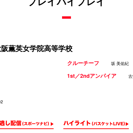
プレイバイプレイ
 大阪薫英女学院高等学校
クルーチーフ
坂 美佑紀
1st／2ndアンパイア
古
02