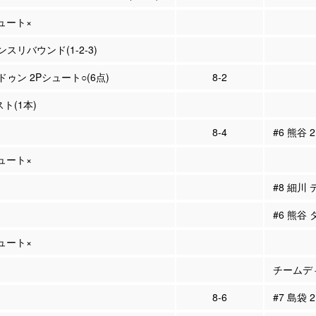
シュート×
スリバウンド(1-2-3)
ドゥン 2Pシュート○(6点)
8-2
スト(1本)
8-4
#6 熊谷 
シュート×
#8 細川
#6 熊谷
シュート×
チームディ
8-6
#7 島袋 