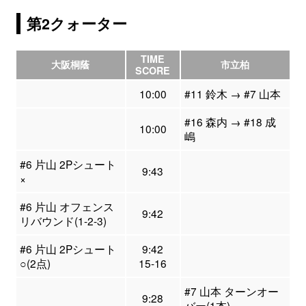
第2クォーター
TIME
大阪桐蔭
市立柏
SCORE
10:00
#11 鈴木 → #7 山本
#16 森内 → #18 成
10:00
嶋
#6 片山 2Pシュート
9:43
×
#6 片山 オフェンス
9:42
リバウンド(1-2-3)
#6 片山 2Pシュート
9:42
○(2点)
15-16
#7 山本 ターンオー
9:28
バー(1本)