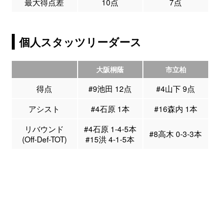
最大得点差
10点
7点
個人スタッツリーダース
大阪桐蔭
市立柏
得点
#9池田 12点
#4山下 9点
アシスト
#4石原 1本
#16森内 1本
リバウンド
#4石原 1-4-5本
#8高木 0-3-3本
(Off-Def-TOT)
#15洪 4-1-5本