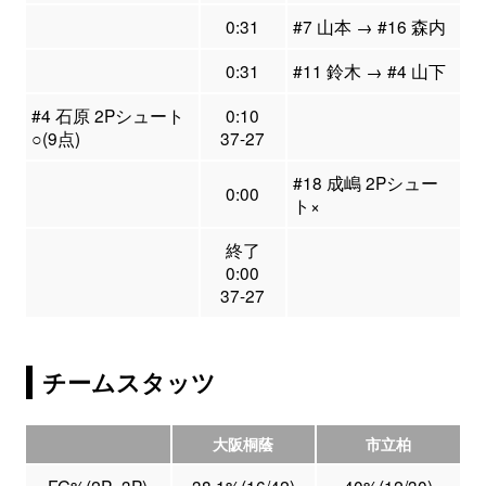
0:31
#7 山本 → #16 森内
0:31
#11 鈴木 → #4 山下
#4 石原 2Pシュート
0:10
○(9点)
37-27
#18 成嶋 2Pシュー
0:00
ト×
終了
0:00
37-27
チームスタッツ
大阪桐蔭
市立柏