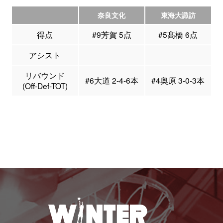
奈良文化
東海大諏訪
得点
#9芳賀 5点
#5髙橋 6点
アシスト
リバウンド
#6大道 2-4-6本
#4奥原 3-0-3本
(Off-Def-TOT)