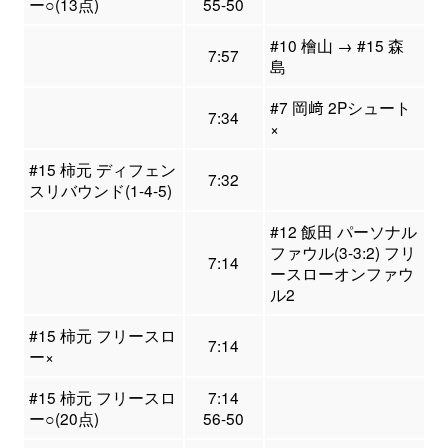
ー○(13点)
55-50
#10 檜山 → #15 森
7:57
島
#7 岡﨑 2Pシュート
7:34
×
#15 柿元 ディフェン
7:32
スリバウンド(1-4-5)
#12 飯田 パーソナル
ファウル(3-3:2) フリ
7:14
ースローオンファウ
ル2
#15 柿元 フリースロ
7:14
ー×
#15 柿元 フリースロ
7:14
ー○(20点)
56-50