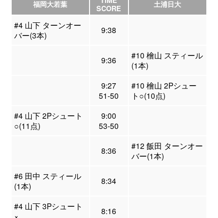
TIME
福岡大若葉
土浦日大
SCORE
#4 山下 ターンオー
9:38
バー(3本)
#10 檜山 スティール
9:36
(1本)
9:27
#10 檜山 2Pシュー
51-50
ト○(10点)
#4 山下 2Pシュート
9:00
○(11点)
53-50
#12 飯田 ターンオー
8:36
バー(1本)
#6 田中 スティール
8:34
(1本)
#4 山下 3Pシュート
8:16
×