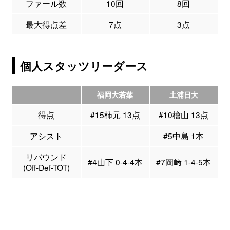
ファール数
10回
8回
最大得点差
7点
3点
個人スタッツリーダース
福岡大若葉
土浦日大
得点
#15柿元 13点
#10檜山 13点
アシスト
#5中島 1本
リバウンド
#4山下 0-4-4本
#7岡﨑 1-4-5本
(Off-Def-TOT)