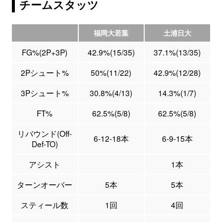
チームスタッツ
福岡大若葉
土浦日大
FG%(2P+3P)
42.9%(15/35)
37.1%(13/35)
2Pシュート%
50%(11/22)
42.9%(12/28)
3Pシュート%
30.8%(4/13)
14.3%(1/7)
FT%
62.5%(5/8)
62.5%(5/8)
リバウンド(Off-
6-12-18本
6-9-15本
Def-TO)
アシスト
1本
ターンオーバー
5本
5本
スティール数
1回
4回