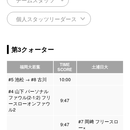
個人スタッツリーダース
第3クォーター
TIME
福岡大若葉
土浦日大
SCORE
#5 池松 → #8 古川
10:00
#4 山下 パーソナル
ファウル(2-1:2) フリ
9:47
ースローオンファウ
ル2
#7 岡﨑 フリースロ
9:47
ー×