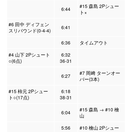
#15 森島 2Pシュー
6:44
ト×
#6 田中 ディフェン
6:41
スリバウンド(0-4-4)
6:36
タイムアウト
#4 山下 2Pシュート
6:32
○(6点)
36-31
#7 岡﨑 ターンオー
6:27
バー(3本)
#15 柿元 2Pシュー
6:18
ト○(17点)
38-31
#15 森島 → #10 檜
6:04
山
5:56
#10 檜山 2Pシュー