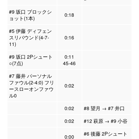
#9 坂口 ブロックシ
0:18
ョット(1本)
#5 伊藤 ディフェン
スリバウンド(4-7-
0:16
11)
#9 坂口 2Pシュート
0:11
○(7点)
45-46
#7 藤井 パーソナル
ファウル(2-4:0) フリ
0:02
ースローオンファウ
ル0
0:02
#8 望月 → #7 井口
0:02
#12 萩原 → #9 小谷
#6 後藤 2Pシュート
0:00