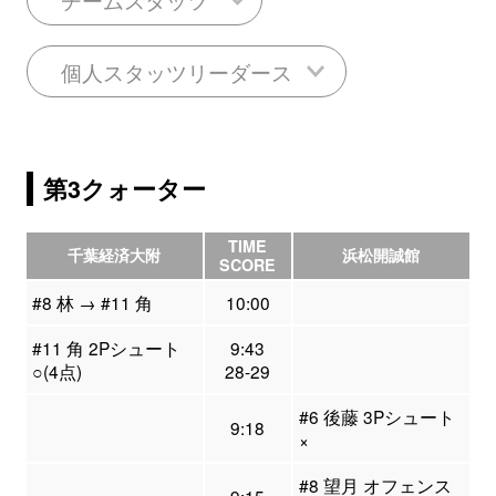
個人スタッツリーダース
第3クォーター
TIME
千葉経済大附
浜松開誠館
SCORE
#8 林 → #11 角
10:00
#11 角 2Pシュート
9:43
○(4点)
28-29
#6 後藤 3Pシュート
9:18
×
#8 望月 オフェンス