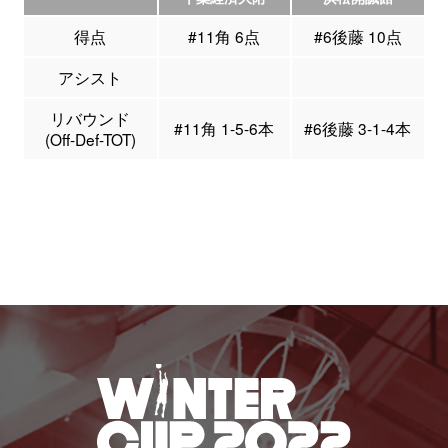
得点
#11角 6点
#6後藤 10点
アシスト
リバウンド
#11角 1-5-6本
#6後藤 3-1-4本
(Off-Def-TOT)