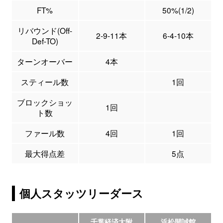
FT%
50%(1/2)
リバウンド(Off-
2-9-11本
6-4-10本
Def-TO)
ターンオーバー
4本
スティール数
1回
ブロックショッ
1回
ト数
ファール数
4回
1回
最大得点差
5点
個人スタッツリーダース
千葉経済大附
浜松開誠館