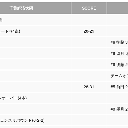
千葉経済大附
SCORE
 角
ュート○(4点)
28-29
#6 後藤
#8 望月
#6 後藤
チームオフ
28-31
#5 前田 
ンオーバー(4本)
#8 望月
フェンスリバウンド(0-2-2)