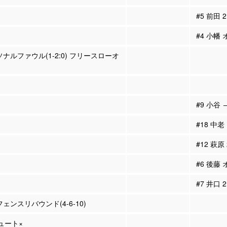
#5 前田
#4 小幡
ソナルファウル(1-2:0) フリースローオ
#9 小谷 
#18 中老
#12 萩原
#6 後藤
#7 井口
フェンスリバウンド(4-6-10)
シュート×