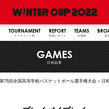
E
TOURNAMENT
REPORT
TEAMS
BRO
トーナメント表
現地レポート
出場校
放
GAMES
日程結果
4年度 第75回全国高等学校バスケットボール選手権大会
日