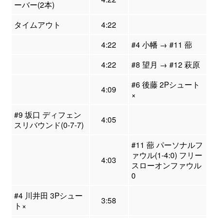
ーバー(2本)
タイムアウト
4:22
4:22
#4 小幡 → #11 蔀
4:22
#8 望月 → #12 萩原
#6 後藤 2Pシュート
4:09
×
#9 坂口 ディフェン
4:05
スリバウンド(0-7-7)
#11 蔀 パーソナルフ
ァウル(1-4:0) フリー
4:03
スローオンファウル
0
#4 川井田 3Pシュー
3:58
ト×