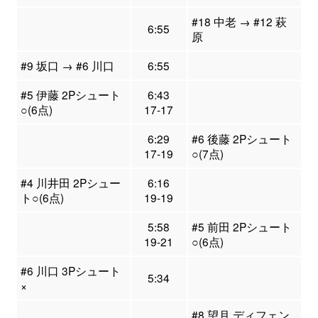
#18 中老 → #12 萩
6:55
原
#9 坂口 → #6 川口
6:55
#5 伊藤 2Pシュート
6:43
○(6点)
17-17
6:29
#6 後藤 2Pシュート
17-19
○(7点)
#4 川井田 2Pシュー
6:16
ト○(6点)
19-19
5:58
#5 前田 2Pシュート
19-21
○(6点)
#6 川口 3Pシュート
5:34
×
#8 望月 ディフェン