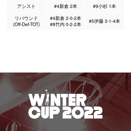
アシスト
#4新倉 2本
#9小杉 1本
リバウンド
#4新倉 2-0-2本
#5伊藤 3-1-4本
(Off-Def-TOT)
#8竹内 0-2-2本