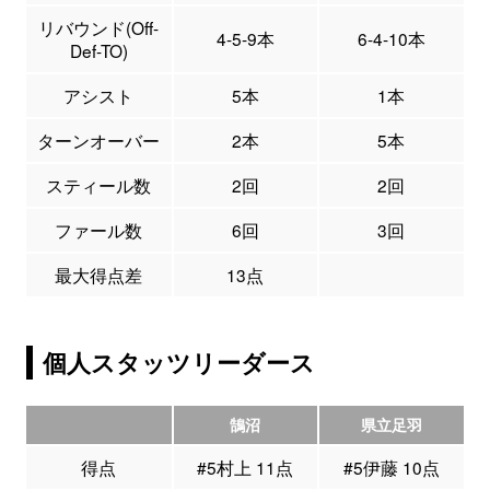
リバウンド(Off-
4-5-9本
6-4-10本
Def-TO)
アシスト
5本
1本
ターンオーバー
2本
5本
スティール数
2回
2回
ファール数
6回
3回
最大得点差
13点
個人スタッツリーダース
鵠沼
県立足羽
得点
#5村上 11点
#5伊藤 10点