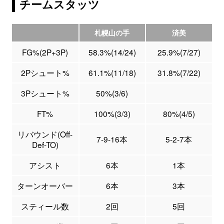
チームスタッツ
札幌山の手
済美
FG%(2P+3P)
58.3%(14/24)
25.9%(7/27)
2Pシュート%
61.1%(11/18)
31.8%(7/22)
3Pシュート%
50%(3/6)
FT%
100%(3/3)
80%(4/5)
リバウンド(Off-
7-9-16本
5-2-7本
Def-TO)
アシスト
6本
1本
ターンオーバー
6本
3本
スティール数
2回
5回