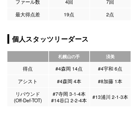
ファール数
4回
7回
最大得点差
19点
2点
個人スタッツリーダース
札幌山の手
済美
得点
#4森岡 14点
#4宇和 6点
アシスト
#4森岡 4本
#8加藤 1本
リバウンド
#7寺岡 3-1-4本
#13浦川 2-1-3本
(Off-Def-TOT)
#14谷口 2-2-4本