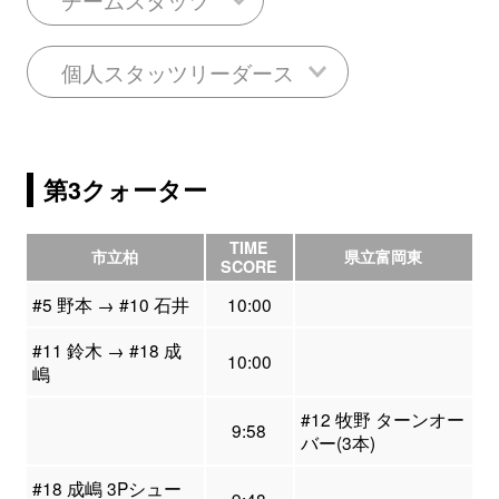
個人スタッツリーダース
第3クォーター
TIME
市立柏
県立富岡東
SCORE
#5 野本 → #10 石井
10:00
#11 鈴木 → #18 成
10:00
嶋
#12 牧野 ターンオー
9:58
バー(3本)
#18 成嶋 3Pシュー