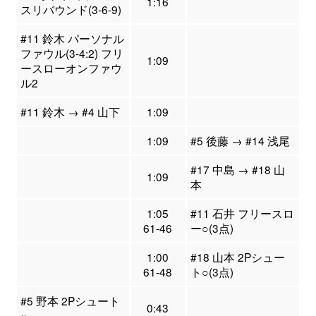
1:16
スリバウンド(3-6-9)
#11 鈴木 パーソナル
ファウル(3-4:2) フリ
1:09
ースローオンファウ
ル2
#11 鈴木 → #4 山下
1:09
1:09
#5 後藤 → #14 浅尾
#17 中島 → #18 山
1:09
本
1:05
#11 石井 フリースロ
61-46
ー○(3点)
1:00
#18 山本 2Pシュー
61-48
ト○(3点)
#5 野本 2Pシュート
0:43
×