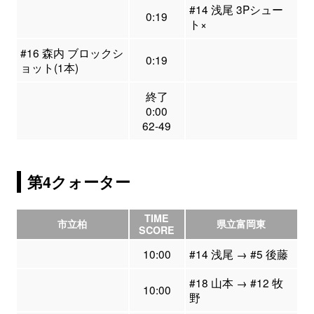
#14 浅尾 3Pシュー
0:19
ト×
#16 森内 ブロックシ
0:19
ョット(1本)
終了
0:00
62-49
第4クォーター
TIME
市立柏
県立富岡東
SCORE
10:00
#14 浅尾 → #5 後藤
#18 山本 → #12 牧
10:00
野