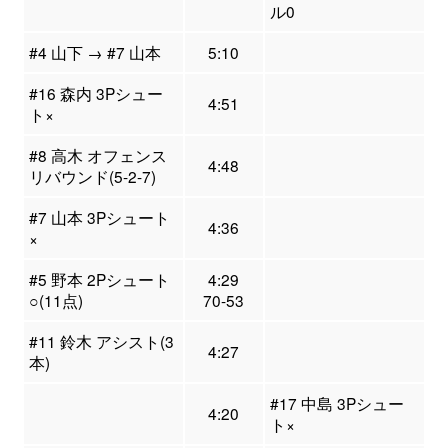
ル0
#4 山下 → #7 山本
5:10
#16 森内 3Pシュー
4:51
ト×
#8 高木 オフェンス
4:48
リバウンド(5-2-7)
#7 山本 3Pシュート
4:36
×
#5 野本 2Pシュート
4:29
○(11点)
70-53
#11 鈴木 アシスト(3
4:27
本)
#17 中島 3Pシュー
4:20
ト×