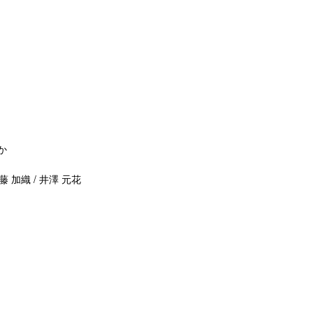
か
藤 加織 / 井澤 元花