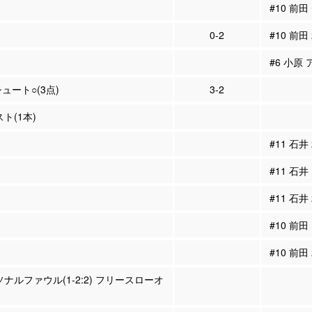
#10 前
0-2
#10 前田
#6 小原 
シュート○(3点)
3-2
スト(1本)
#11 石井
#11 石井
#11 石井
#10 前田
#10 前田
ソナルファウル(1-2:2) フリースローオ