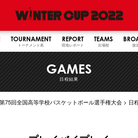
E
TOURNAMENT
REPORT
TEAMS
BRO
トーナメント表
現地レポート
出場校
放
GAMES
日程結果
4年度 第75回全国高等学校バスケットボール選手権大会
日