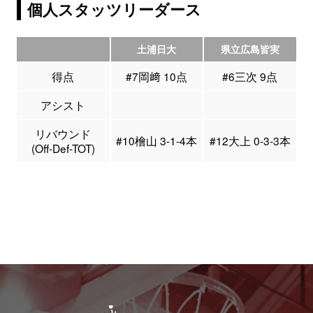
個人スタッツリーダース
土浦日大
県立広島皆実
得点
#7岡﨑 10点
#6三次 9点
アシスト
リバウンド
#10檜山 3-1-4本
#12大上 0-3-3本
(Off-Def-TOT)