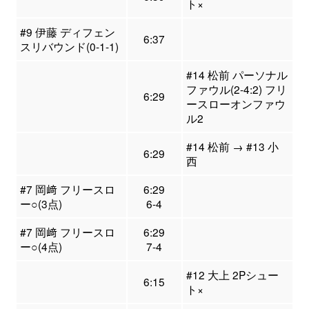
ト×
#9 伊藤 ディフェン
6:37
スリバウンド(0-1-1)
#14 松前 パーソナル
ファウル(2-4:2) フリ
6:29
ースローオンファウ
ル2
#14 松前 → #13 小
6:29
西
#7 岡﨑 フリースロ
6:29
ー○(3点)
6-4
#7 岡﨑 フリースロ
6:29
ー○(4点)
7-4
#12 大上 2Pシュー
6:15
ト×