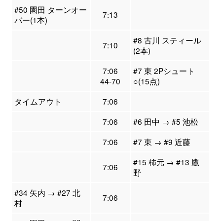
#50 園田 ターンオー
7:13
バー(1本)
#8 古川 スティール
7:10
(2本)
7:06
#7 東 2Pシュート
44-70
○(15点)
タイムアウト
7:06
7:06
#6 田中 → #5 池松
7:06
#7 東 → #9 近藤
#15 柿元 → #13 鷹
7:06
野
#34 矢内 → #27 北
7:06
村