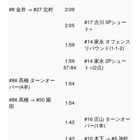
#8 金井 → #27 北村
2:09
#17 古川 3Pシュー
2:05
ト×
#14 家永 オフェンス
1:59
リバウンド(1-1-2)
1:59
#14 家永 2Pシュー
57-84
ト○(2点)
#86 髙橋 ターンオー
1:54
バー(4本)
#86 髙橋 → #50 園
1:54
田
#16 庄山 ターンオー
1:43
バー(1本)
1:43
#10 木下 → #5 池松