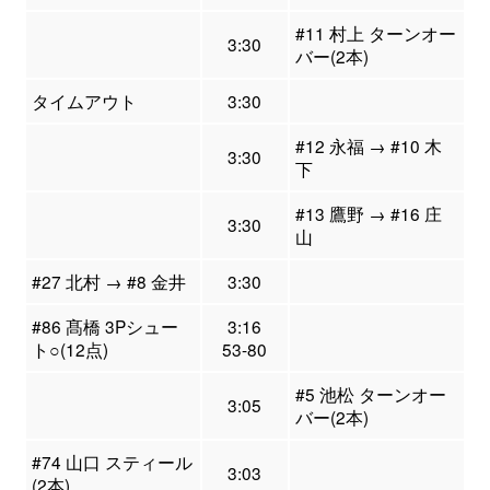
#11 村上 ターンオー
3:30
バー(2本)
タイムアウト
3:30
#12 永福 → #10 木
3:30
下
#13 鷹野 → #16 庄
3:30
山
#27 北村 → #8 金井
3:30
#86 髙橋 3Pシュー
3:16
ト○(12点)
53-80
#5 池松 ターンオー
3:05
バー(2本)
#74 山口 スティール
3:03
(2本)