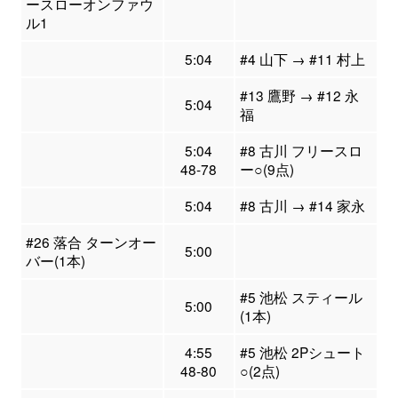
ースローオンファウ
ル1
5:04
#4 山下 → #11 村上
#13 鷹野 → #12 永
5:04
福
5:04
#8 古川 フリースロ
48-78
ー○(9点)
5:04
#8 古川 → #14 家永
#26 落合 ターンオー
5:00
バー(1本)
#5 池松 スティール
5:00
(1本)
4:55
#5 池松 2Pシュート
48-80
○(2点)