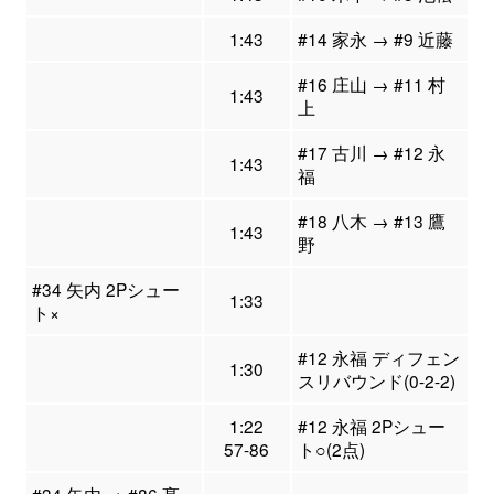
1:43
#14 家永 → #9 近藤
#16 庄山 → #11 村
1:43
上
#17 古川 → #12 永
1:43
福
#18 八木 → #13 鷹
1:43
野
#34 矢内 2Pシュー
1:33
ト×
#12 永福 ディフェン
1:30
スリバウンド(0-2-2)
1:22
#12 永福 2Pシュー
57-86
ト○(2点)