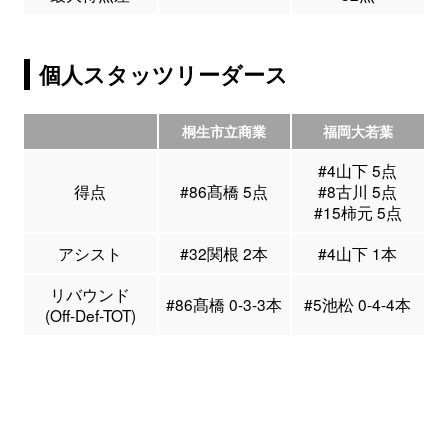
個人スタッツリーダース
桐生市立商業
福岡大若葉
#4山下 5点
得点
#86髙橋 5点
#8古川 5点
#15柿元 5点
アシスト
#32関根 2本
#4山下 1本
リバウンド
#86髙橋 0-3-3本
#5池松 0-4-4本
(Off-Def-TOT)