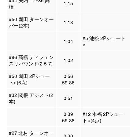
#34 矢内 → #86 髙
1:15
橋
#50 園田 ターンオー
1:13
バー(2本)
#5 池松 2Pシュート
1:04
×
#86 髙橋 ディフェン
1:02
スリバウンド(2-5-7)
#50 園田 2Pシュー
0:56
ト○(6点)
59-86
#32 関根 アシスト(2
0:51
本)
0:39
#12 永福 2Pシュー
59-88
ト○(4点)
#27 北村 ターンオー
0:30