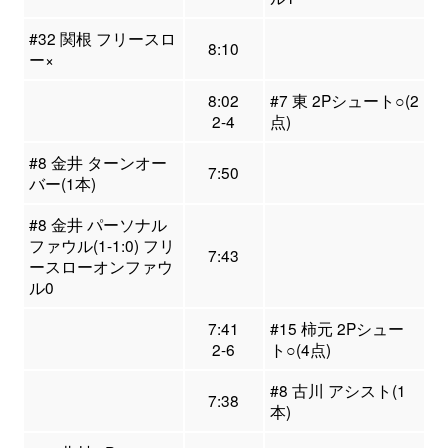
#32 関根 フリースロ
8:10
ー×
8:02
#7 東 2Pシュート○(2
2-4
点)
#8 金井 ターンオー
7:50
バー(1本)
#8 金井 パーソナル
ファウル(1-1:0) フリ
7:43
ースローオンファウ
ル0
7:41
#15 柿元 2Pシュー
2-6
ト○(4点)
#8 古川 アシスト(1
7:38
本)