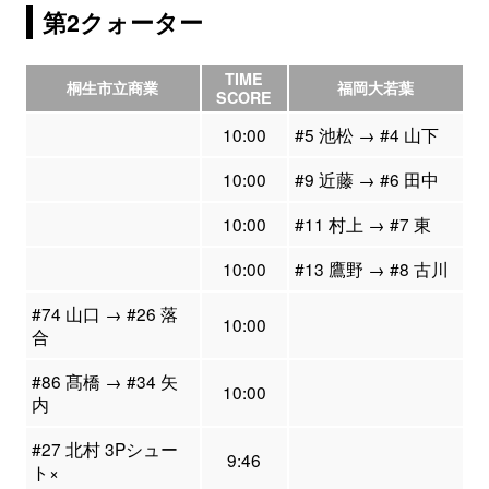
第2クォーター
TIME
桐生市立商業
福岡大若葉
SCORE
10:00
#5 池松 → #4 山下
10:00
#9 近藤 → #6 田中
10:00
#11 村上 → #7 東
10:00
#13 鷹野 → #8 古川
#74 山口 → #26 落
10:00
合
#86 髙橋 → #34 矢
10:00
内
#27 北村 3Pシュー
9:46
ト×