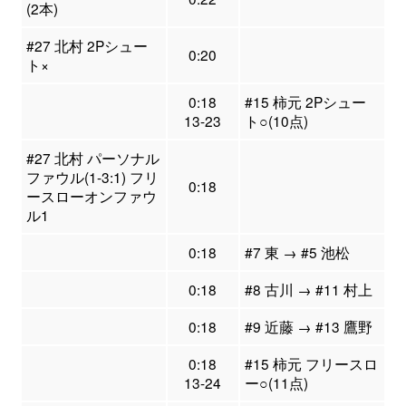
(2本)
#27 北村 2Pシュー
0:20
ト×
0:18
#15 柿元 2Pシュー
13-23
ト○(10点)
#27 北村 パーソナル
ファウル(1-3:1) フリ
0:18
ースローオンファウ
ル1
0:18
#7 東 → #5 池松
0:18
#8 古川 → #11 村上
0:18
#9 近藤 → #13 鷹野
0:18
#15 柿元 フリースロ
13-24
ー○(11点)