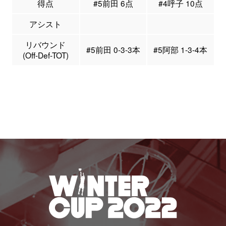
得点
#5前田 6点
#4呼子 10点
アシスト
リバウンド
#5前田 0-3-3本
#5阿部 1-3-4本
(Off-Def-TOT)