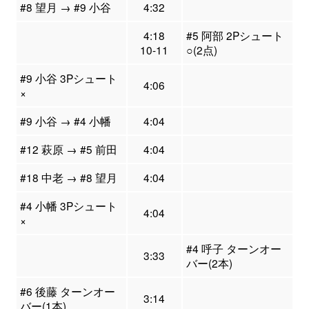
#8 望月 → #9 小谷
4:32
4:18
#5 阿部 2Pシュート
10-11
○(2点)
#9 小谷 3Pシュート
4:06
×
#9 小谷 → #4 小幡
4:04
#12 萩原 → #5 前田
4:04
#18 中老 → #8 望月
4:04
#4 小幡 3Pシュート
4:04
×
#4 呼子 ターンオー
3:33
バー(2本)
#6 後藤 ターンオー
3:14
バー(1本)