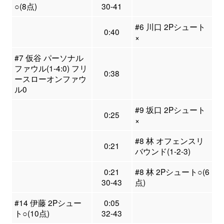
○(8点)
30-41
#6 川口 2Pシュート
0:40
×
#7 仮谷 パーソナル
ファウル(1-4:0) フリ
0:38
ースローオンファウ
ル0
#9 坂口 2Pシュート
0:25
×
#8 林 オフェンスリ
0:21
バウンド(1-2-3)
0:21
#8 林 2Pシュート○(6
30-43
点)
#14 伊藤 2Pシュー
0:05
ト○(10点)
32-43