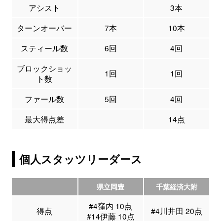
アシスト
3本
ターンオーバー
7本
10本
スティール数
6回
4回
ブロックショッ
1回
1回
ト数
ファール数
5回
4回
最大得点差
14点
個人スタッツリーダース
県立岡豊
千葉経済大附
#4窪内 10点
得点
#4川井田 20点
#14伊藤 10点