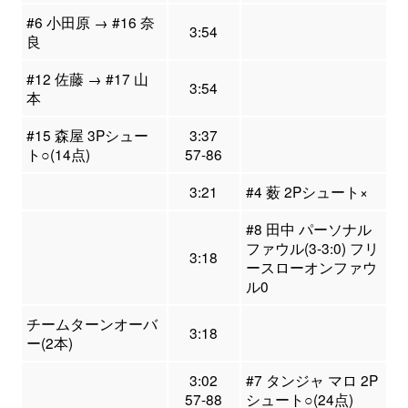
#6 小田原 → #16 奈
3:54
良
#12 佐藤 → #17 山
3:54
本
#15 森屋 3Pシュー
3:37
ト○(14点)
57-86
3:21
#4 薮 2Pシュート×
#8 田中 パーソナル
ファウル(3-3:0) フリ
3:18
ースローオンファウ
ル0
チームターンオーバ
3:18
ー(2本)
3:02
#7 タンジャ マロ 2P
57-88
シュート○(24点)