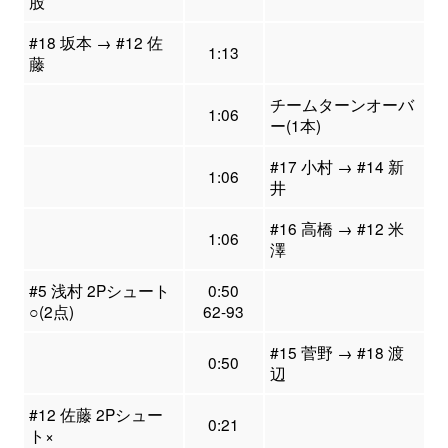
股
#18 坂本 → #12 佐
1:13
藤
チームターンオーバ
1:06
ー(1本)
#17 小村 → #14 新
1:06
井
#16 高橋 → #12 米
1:06
澤
#5 浅村 2Pシュート
0:50
○(2点)
62-93
#15 菅野 → #18 渡
0:50
辺
#12 佐藤 2Pシュー
0:21
ト×