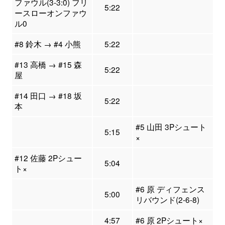
ファウル(3-3:0) フリ
5:22
ースローオンファウ
ル0
#8 鈴木 → #4 小熊
5:22
#13 高橋 → #15 森
5:22
屋
#14 田口 → #18 坂
5:22
本
#5 山田 3Pシュート
5:15
×
#12 佐藤 2Pシュー
5:04
ト×
#6 原 ディフェンス
5:00
リバウンド(2-6-8)
4:57
#6 原 2Pシュート×