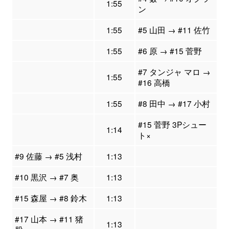
1:55
ン
1:55
#5 山田 → #11 佐竹
1:55
#6 原 → #15 菅野
#7 タンジャ マロ →
1:55
#16 高橋
1:55
#8 田中 → #17 小村
#15 菅野 3Pシュー
1:14
ト×
#9 佐藤 → #5 浅村
1:13
#10 黒沢 → #7 奥
1:13
#15 森屋 → #8 鈴木
1:13
#17 山本 → #11 猪
1:13