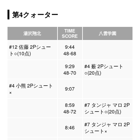
第4クォーター
TIME
湯沢翔北
八雲学園
SCORE
#12 佐藤 2Pシュー
9:44
ト○(10点)
48-68
9:29
#4 薮 2Pシュート
48-70
○(20点)
#4 小熊 2Pシュート
9:07
×
8:59
#7 タンジャ マロ 2P
48-72
シュート○(20点)
#7 タンジャ マロ 2P
8:46
シュート×