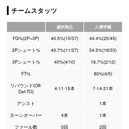
チームスタッツ
湯沢翔北
八雲学園
FG%(2P+3P)
40.5%(15/37)
44.4%(20/45)
2Pシュート%
40.7%(11/27)
54.5%(18/33)
3Pシュート%
40%(4/10)
16.7%(2/12)
FT%
80%(4/5)
リバウンド(Off-
4-11-15本
7-14-21本
Def-TO)
アシスト
1本
ターンオーバー
4本
1本
ファール数
5回
2回