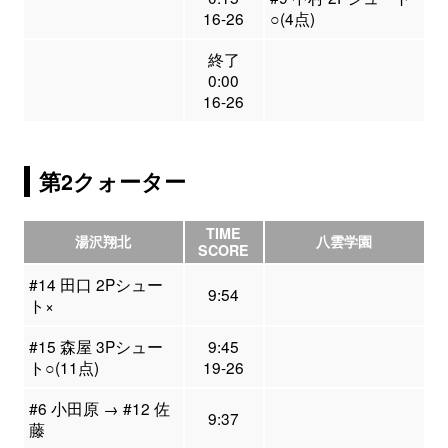
16-26
○(4点)
終了
0:00
16-26
第2クォーター
TIME
湯沢翔北
八雲学園
SCORE
#14 田口 2Pシュー
9:54
ト×
#15 森屋 3Pシュー
9:45
ト○(11点)
19-26
#6 小田原 → #12 佐
9:37
藤