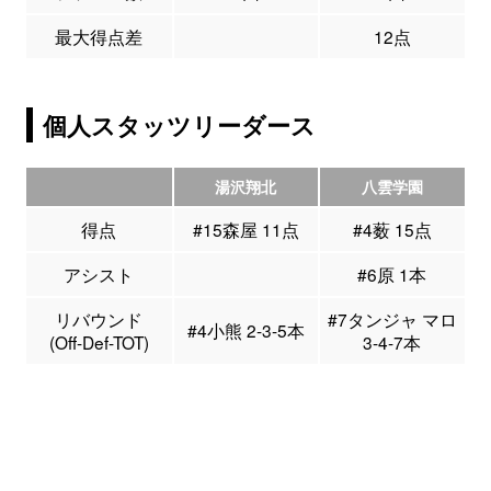
最大得点差
12点
個人スタッツリーダース
湯沢翔北
八雲学園
得点
#15森屋 11点
#4薮 15点
アシスト
#6原 1本
リバウンド
#7タンジャ マロ
#4小熊 2-3-5本
(Off-Def-TOT)
3-4-7本