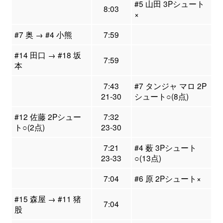
#5 山田 3Pシュート
8:03
×
#7 奥 → #4 小熊
7:59
#14 田口 → #18 坂
7:59
本
7:43
#7 タンジャ マロ 2P
21-30
シュート○(8点)
#12 佐藤 2Pシュー
7:32
ト○(2点)
23-30
7:21
#4 薮 3Pシュート
23-33
○(13点)
7:04
#6 原 2Pシュート×
#15 森屋 → #11 猪
7:04
股