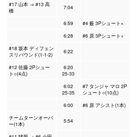
#17 山本 → #13 高
7:04
橋
6:59
#4 薮 3Pシュート×
6:28
#6 原 3Pシュート×
#18 坂本 ディフェン
6:22
スリバウンド(1-1-2)
#12 佐藤 2Pシュー
6:20
ト○(4点)
25-33
6:02
#7 タンジャ マロ 2P
25-35
シュート○(10点)
6:00
#6 原 アシスト(1本)
チームターンオーバ
5:54
ー(1本)
#11 猪股 → #6 小田