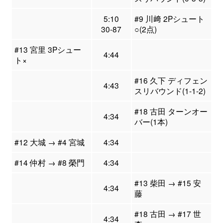
5:10
#9 川﨑 2Pシュート
30-87
○(2点)
#13 宮里 3Pシュー
4:44
ト×
#16 久下 ディフェン
4:43
スリバウンド(1-1-2)
#18 古田 ターンオー
4:34
バー(1本)
#12 大城 → #4 宮城
4:34
#14 仲村 → #8 榮門
4:34
#13 柴田 → #15 安
4:34
藤
#18 古田 → #17 世
4:34