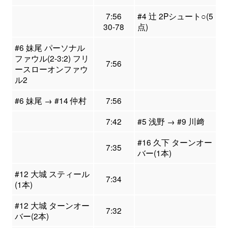
7:56
#4 辻 2Pシュート○(5
30-78
点)
#6 妹尾 パーソナル
ファウル(2-3:2) フリ
7:56
ースローオンファウ
ル2
#6 妹尾 → #14 仲村
7:56
7:42
#5 浅野 → #9 川﨑
#16 久下 ターンオー
7:35
バー(1本)
#12 大城 スティール
7:34
(1本)
#12 大城 ターンオー
7:32
バー(2本)