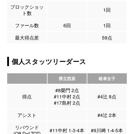
ブロックショッ
1回
ト数
ファール数
6回
1回
最大得点差
59点
個人スタッツリーダース
県立西原
岐阜女子
#8榮門 2点
得点
#11中村 2点
#4辻 8点
#17島村 2点
アシスト
#4辻 2本
リバウンド
#11中村 1-3-4本
#9川﨑 1-4-5本
(Off-Def-TOT)