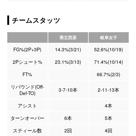
チームスタッツ
県立西原
岐阜女子
FG%(2P+3P)
14.3%(3/21)
52.6%(10/19)
2Pシュート%
23.1%(3/13)
71.4%(10/14)
FT%
66.7%(2/3)
リバウンド(Off-
3-7-10本
2-11-13本
Def-TO)
アシスト
4本
ターンオーバー
6本
5本
スティール数
2回
4回