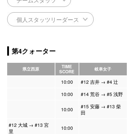
個人スタッツリーダース
第4クォーター
TIME
県立西原
岐阜女子
SCORE
10:00
#12 吉井 → #4 辻
10:00
#14 荒谷 → #5 浅野
#15 安藤 → #13 柴
10:00
田
#12 大城 → #13 宮
10:00
里