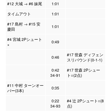
#12 大城 → #6 妹尾
1:01
タイムアウト
1:01
#17 島村 → #15 安
1:01
慶田
#4 宮城 2Pシュート
0:49
×
#17 世森 ディフェン
0:46
スリバウンド(0-1-1)
0:42
#17 世森 2Pシュー
34-91
ト○(2点)
#11 中村 ターンオー
0:35
バー(3本)
0:22
#4 辻 2Pシュート○(8
34-93
点)