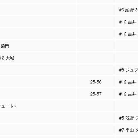
#6 絈野
#12 吉井
#12 吉井
8 榮門
#12 大城
#8 ジュフ
25-56
#12 吉
25-57
#12 吉
Pシュート×
#5 浅野
#7 平山