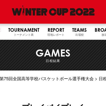
E
TOURNAMENT
REPORT
TEAMS
BRO
トーナメント表
現地レポート
出場校
放
GAMES
日程結果
4年度 第75回全国高等学校バスケットボール選手権大会
日