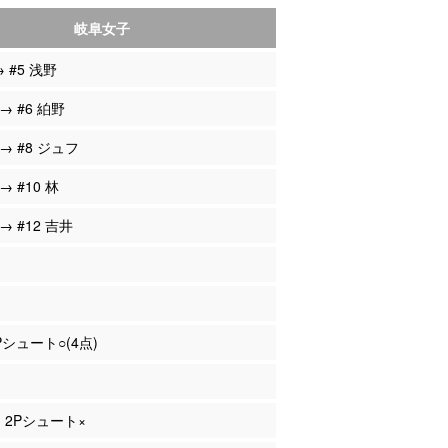
岐阜女子
→ #5 浅野
 → #6 絈野
 → #8 ジュフ
→ #10 林
 → #12 吉井
2Pシュート○(4点)
フ 2Pシュート×