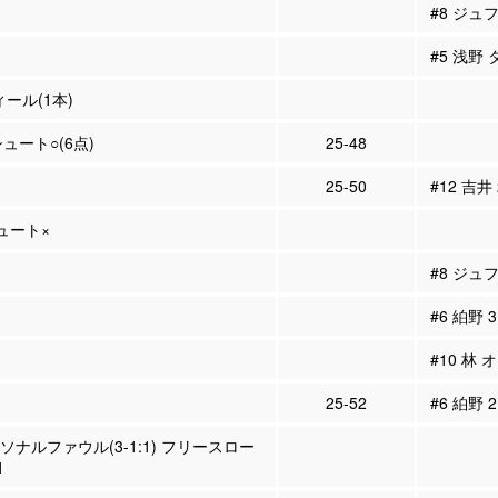
#8 ジュ
#5 浅野
ィール(1本)
シュート○(6点)
25-48
25-50
#12 吉井
シュート×
#8 ジュ
#6 絈野
#10 林 
25-52
#6 絈野 
ーソナルファウル(3-1:1) フリースロー
1