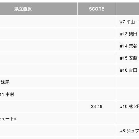
県立西原
SCORE
#7 平山 
#13 柴田
#14 荒谷
#15 安藤 
#18 古田
6 妹尾
#11 中村
23-48
#10 林 
Pシュート×
#8 ジュ