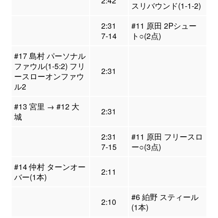
2:42
スリバウンド(1-1-2)
2:31
#11 原田 2Pシュー
7-14
ト○(2点)
#17 島村 パーソナル
ファウル(1-5:2) フリ
2:31
ースローオンファウ
ル2
#13 宮里 → #12 大
2:31
城
2:31
#11 原田 フリースロ
7-15
ー○(3点)
#14 仲村 ターンオー
2:11
バー(1本)
#6 絈野 スティール
2:10
(1本)