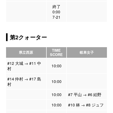
終了
0:00
7-21
第2クォーター
TIME
県立西原
岐阜女子
SCORE
#12 大城 → #11 中
10:00
村
#14 仲村 → #17 島
10:00
村
10:00
#7 平山 → #6 絈野
10:00
#10 林 → #8 ジュフ