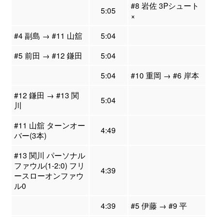
#8 岩佐 3Pシュート
5:05
×
#4 副島 → #11 山舘
5:04
#5 前田 → #12 鎌田
5:04
5:04
#10 重岡 → #6 岸本
#12 鎌田 → #13 関
5:04
川
#11 山舘 ターンオー
4:49
バー(3本)
#13 関川 パーソナル
ファウル(1-2:0) フリ
4:39
ースローオンファウ
ル0
4:39
#5 伊藤 → #9 平