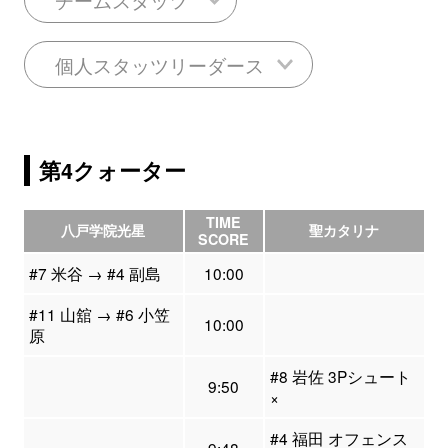
個人スタッツリーダース
第4クォーター
TIME
八戸学院光星
聖カタリナ
SCORE
#7 米谷 → #4 副島
10:00
#11 山舘 → #6 小笠
10:00
原
#8 岩佐 3Pシュート
9:50
×
#4 福田 オフェンス