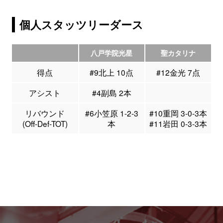
個人スタッツリーダース
八戸学院光星
聖カタリナ
得点
#9北上 10点
#12金光 7点
アシスト
#4副島 2本
リバウンド
#6小笠原 1-2-3
#10重岡 3-0-3本
(Off-Def-TOT)
本
#11岩田 0-3-3本