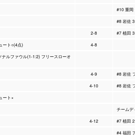
#10 重
#8 岩佐
2-8
#7 植田 
ュート○(4点)
4-8
ソナルファウル(1-1:2) フリースローオ
4-9
#8 岩佐
4-10
#8 岩佐
シュート×
チームディ
4-12
#7 植田 
#4 福田 