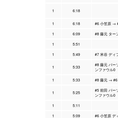
1
6:18
1
6:18
#6 小笠原 → 
1
6:09
#8 藤元 ター
1
5:51
1
5:49
#7 米谷 ディ
#8 藤元 パー
1
5:33
ンファウル0
1
5:33
#8 藤元 → #
#5 前田 パー
1
5:25
ンファウル0
1
5:11
1
5:09
#6 小笠原 デ