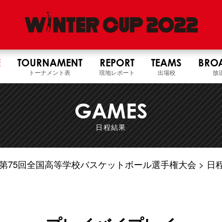
E
TOURNAMENT
REPORT
TEAMS
BRO
トーナメント表
現地レポート
出場校
放
GAMES
日程結果
4年度 第75回全国高等学校バスケットボール選手権大会
日