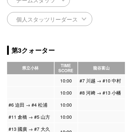
個人スタッツリーダース
第3クォーター
TIME
県立小林
龍谷富山
SCORE
10:00
#7 川越 → #10 中村
10:00
#8 河﨑 → #13 小幡
#6 迫田 → #4 松浦
10:00
#11 倉橋 → #5 山方
10:00
#13 國廣 → #7 大久
10:00