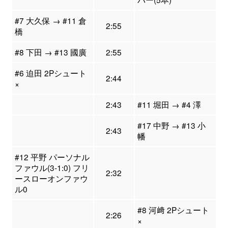
#7 大久保 → #11 倉
2:55
橋
#8 下田 → #13 國廣
2:55
#6 迫田 2Pシュート
2:44
×
2:43
#11 堀田 → #4 澤
#17 中野 → #13 小
2:43
幡
#12 平野 パーソナル
ファウル(3-1:0) フリ
2:32
ースローオンファウ
ル0
#8 河﨑 2Pシュート
2:26
×