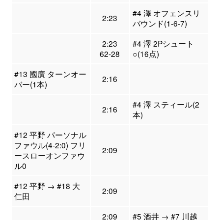
#4 澤 オフェンスリ
2:23
バウンド(1-6-7)
2:23
#4 澤 2Pシュート
62-28
○(16点)
#13 國廣 ターンオー
2:16
バー(1本)
#4 澤 スティール(2
2:16
本)
#12 平野 パーソナル
ファウル(4-2:0) フリ
2:09
ースローオンファウ
ル0
#12 平野 → #18 大
2:09
仁田
2:09
#5 酒井 → #7 川越