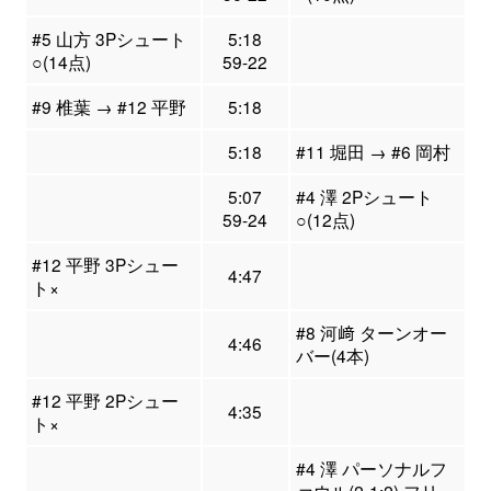
#5 山方 3Pシュート
5:18
○(14点)
59-22
#9 椎葉 → #12 平野
5:18
5:18
#11 堀田 → #6 岡村
5:07
#4 澤 2Pシュート
59-24
○(12点)
#12 平野 3Pシュー
4:47
ト×
#8 河﨑 ターンオー
4:46
バー(4本)
#12 平野 2Pシュー
4:35
ト×
#4 澤 パーソナルフ