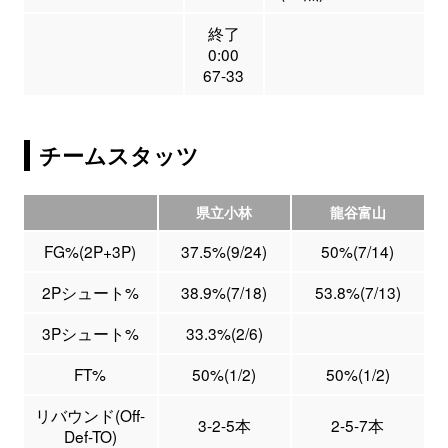
終了
0:00
67-33
チームスタッツ
県立小林
龍谷富山
FG%(2P+3P)
37.5%(9/24)
50%(7/14)
2Pシュート%
38.9%(7/18)
53.8%(7/13)
3Pシュート%
33.3%(2/6)
FT%
50%(1/2)
50%(1/2)
リバウンド(Off-
3-2-5本
2-5-7本
Def-TO)