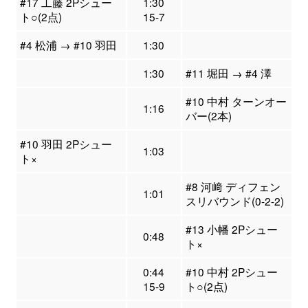
#17 工藤 2Pシュー
1:30
ト○(2点)
15-7
#4 松浦 → #10 羽田
1:30
1:30
#11 堀田 → #4 澤
#10 中村 ターンオー
1:16
バー(2本)
#10 羽田 2Pシュー
1:03
ト×
#8 河﨑 ディフェン
1:01
スリバウンド(0-2-2)
#13 小幡 2Pシュー
0:48
ト×
0:44
#10 中村 2Pシュー
15-9
ト○(2点)