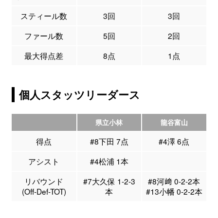
スティール数
3回
3回
ファール数
5回
2回
最大得点差
8点
1点
個人スタッツリーダース
県立小林
龍谷富山
得点
#8下田 7点
#4澤 6点
アシスト
#4松浦 1本
リバウンド
#7大久保 1-2-3
#8河﨑 0-2-2本
(Off-Def-TOT)
本
#13小幡 0-2-2本